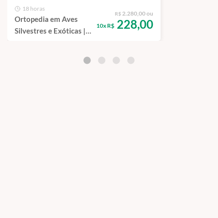
Ficha de matrícula preenchida.
18 horas
2.280,00 ou
R$
Ortopedia em Aves
Cópias autenticadas do diploma, histórico e certidão
228,00
10x R$
Silvestres e Exóticas |
civil.
São Paulo
A etapa final reforça organização documental, clareza de
processo e formalização completa do vínculo acadêmico.