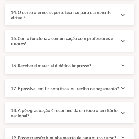
Biologia e
Anestesia, Contenção
Medicina de
e Cirurgia: Anestesia
14. O curso oferece suporte técnico para o ambiente
expand_more
Mamíferos
e contenção química
virtual?
Selvagens:
de megavertebrados
Taxonomia e
e aves selvagens.
biologia de
Pets não
15. Como funciona a comunicação com professores e
expand_more
mamíferos,
tutores?
Convencionais:
incluindo
Biologia de répteis,
reconhecimento de
aves, coelhos,
características
roedores, ferrets,
expand_more
16. Receberei material didático impresso?
anatômicas e
hedgehogs, petauros,
ecológicas.
minipigs e
Répteis, Aves e
minicabras.
expand_more
17. É possível emitir nota fiscal ou recibo de pagamento?
Anfíbios: Manejo e
Tópicos Avançados:
medicina de
Odontologia,
répteis, com
oftalmologia e
18. A pós-graduação é reconhecida em todo o território
expand_more
atenção a
oncologia em
nacional?
serpentes, lagartos
diferentes espécies
e quelônios.
não convencionais.
Prevenção,
expand_more
19. Posso transferir minha matrícula para outro curso?