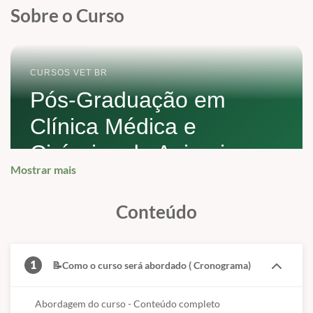
Sobre o Curso
CURSOS VET BR
Pós-Graduação em
Clínica Médica e
Cirúrgica de Animais
Mostrar mais
Selvagens e Pets não
Convencionais
Conteúdo
Formação ampla para manejo clínico, cirúrgico,
diagnóstico e reabilitação de fauna silvestre, aves,
1
📝Como o curso será abordado ( Cronograma)
répteis e pets não convencionais.
Abordagem do curso - Conteúdo completo