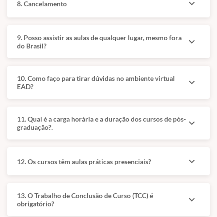
expand_more
8. Cancelamento
de especialização e
investimento em
estrutura.
9. Posso assistir as aulas de qualquer lugar, mesmo fora
expand_more
Versatilidade,
do Brasil?
networking e
qualificação
contínua aparecem
10. Como faço para tirar dúvidas no ambiente virtual
expand_more
como diferenciais
EAD?
estratégicos.
11. Qual é a carga horária e a duração dos cursos de pós-
expand_more
graduação?.
Grade Curricular I
Grade Curricular II
expand_more
12. Os cursos têm aulas práticas presenciais?
Base técnica
Aprofundamento
da
e prática
13. O Trabalho de Conclusão de Curso (TCC) é
especialidade
aplicada
expand_more
obrigatório?