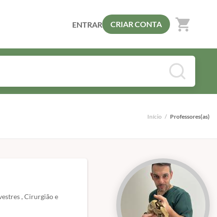
shopping_cart
CRIAR CONTA
ENTRAR
Início
/
Professores(as)
stres , Cirurgião e