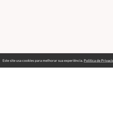
Este site usa cookies para melhorar sua experiência.
Política de Privac
Atendimento
08:00 às 18h00
+5511982832353