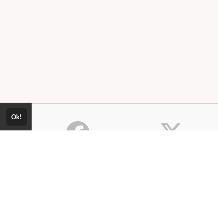
Ok!
Consultar Certificado
Consulte aqui a autenticidade do
Política de Privacidade
certificado.