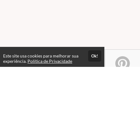
Este site usa cookies para melhorar sua
Ok!
experiência.
Política de Privacidade
Atendimento
08:00 às 18h00
+5511982832353