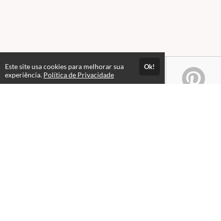
Este site usa cookies para melhorar sua
Ok!
experiência.
Política de Privacidade
Atendimento
08:00 às 18h00
+5511982832353
+5511994174427
+5511994991914