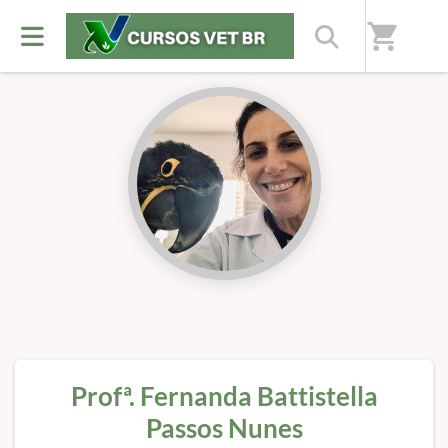
Início
/
Professores(as)
shopping_cart
Profª. Fernanda Battistella
Passos Nunes