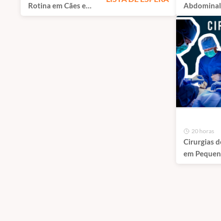
Rotina em Cães e
Abdominal
Gatos | São Paulo
Pequenos A
São Paulo
20 horas
Cirurgias d
em Pequen
Animais - 
Avançado |