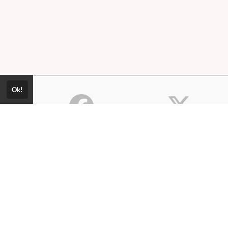
Ok!
Consultar Certificado
Consulte aqui a autenticidade do
Política de Privacidade
certificado.