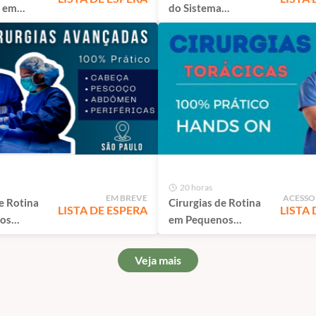
 em
do Sistema
nimais |
Urogenital em Cães e
Gatos | Porto Alegre
20 horas
EM BREVE
ACESSO
e Rotina
Cirurgias de Rotina
LISTA DE ESPERA
LISTA 
os
em Pequenos
Módulo
Animais - Torácicas |
 São Paulo
São Paulo
Veja mais