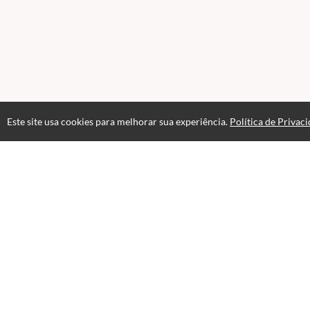
Este site usa cookies para melhorar sua experiência.
Política de Privac
Atendimento
08:00 às 18h00
+5511982832353
+5511994174427
+5511994991914