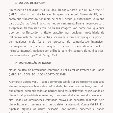
DO USO DE IMAGEM
Em respeito à Lei 9610/1998 (Lei dos Direitos Autorais) e à Lei 13.709/2018
(LGPD), autorizo o uso das fotos e filmagens tiradas pelo Cursos Vet BR, bem
como sua transmissão por meio de canais desde já autorizados. A minha
participação nas fotos implica no meu consentimento livre e inequívoco para
a captação, transmissão e/ou uso da sua imagem, voz, nome e/ou qualquer
tipo de manifestação, a título gratuito, por qualquer modalidade de
utilização existente ou que venha a ser criada, através de qualquer suporte e
por qualquer meio (canal ou processo de comunicação intangível,
tecnológico ou não, através do qual o material é transmitido ao público,
inclusive internet), podendo ser utilizada para fins comerciais ou didáticos,
nos termos do artigo 20 do Código Civil.
DA PROTEÇÃO DE DADOS
Nossa política de privacidade conforme a Lei Geral de Proteção de Dados
(LGPD) Nº 13.709, DE 14 DE AGOSTO DE 2018
A empresa Cursos Vet BR, tem o compromisso de ser transparente com seus
alunos, sempre em busca de credibilidade, transmitindo confiança em tudo
que oferece, seguindo todas as normas jurídicas legislativas, assegurando ao
aluno total privacidade e segurança dos seus dados informados em nosso
site. Todas as informações coletadas através do cadastro realizado pelo
aluno, ficam estritamente restritas ao sistema interno da Cursos Vet BR. Em
hipótese alguma os dados pessoais (documentos, endereço e dados