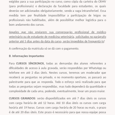
exigidos para a sua participação no curso, como cópia da carteira do CRMV
(para profissionais) e declaração da faculdade para estudantes, os quais
deverão ser adicionados obrigatoriamente, sendo a vaga intransferível. Essa
medida tem por finalidade impossibilitar a participação de leigos ou
profissionais não habilitados, além de possibilitar melhor logística para o
bom andamento dos cursos.
Aqueles que não enviarem sua comprovação profissional de médico
veterinário ou de estudante de medicina veterinária, solicitados no parágrafo
anterior até 5 dias antes da data do curso, serão impedidos de frequentá-lo
!
A confirmação da matricula só se dá com o pagamento.
B. Informações Importantes
Para
CURSOS SÍNCRONOS,
todas as demandas dos alunos referentes a
dificuldades de acesso à aula gravada, serão respondidas por WhatsApp ou
telefone em até 2 dias úteis. Nestes cursos, teremos um moderador que
receberá as perguntas no privado, e no momento oportuno, as passará ao
palestrante para que as responda. Todo o esforço será realizado para que
todas as perguntas sejam respondidas, mas tudo dependerá da quantidade e
complexidade de cada uma, podendo, eventualmente, levar um prazo maior.
CURSOS GRAVADOS
: serão disponibilizados em até 7 dias úteis os cursos
com carga horária de até 12 horas. Até 10 dias úteis os cursos com carga
horária até 19 horas. Cursos com carga horária de 20 horas ou mais, o prazo
é de até 20 dias úteis. Este prazo é necessário para que nossa equipe possa