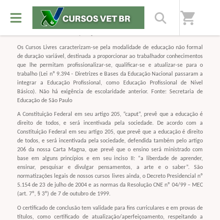
shopping_cart
REGRAS GERAIS PARA AQUISIÇÃO DE CURSOS EAD E PRESENCIAIS
Os Cursos Livres caracterizam-se pela modalidade de educação não formal
de duração variável, destinada a proporcionar ao trabalhador conhecimentos
que lhe permitam profissionalizar-se, qualificar-se e atualizar-se para o
trabalho (Lei nº 9.394 - Diretrizes e Bases da Educação Nacional passaram a
integrar a Educação Profissional, como Educação Profissional de Nível
Básico). Não há exigência de escolaridade anterior. Fonte: Secretaria de
Educação de São Paulo
A Constituição Federal em seu artigo 205, “caput”, prevê que a educação é
direito de todos, e será incentivada pela sociedade. De acordo com a
Constituição Federal em seu artigo 205, que prevê que a educação é direito
de todos, e será incentivada pela sociedade, defendida também pelo artigo
206 da nossa Carta Magna, que prevê que o ensino será ministrado com
base em alguns princípios e em seu inciso II: “a liberdade de aprender,
ensinar, pesquisar e divulgar pensamentos, a arte e o saber”. São
normatizações legais de nossos cursos livres ainda, o Decreto Presidencial nº
5.154 de 23 de julho de 2004 e as normas da Resolução CNE nº 04/99 – MEC
(art. 7º, § 3º) de 7 de outubro de 1999.
O certificado de conclusão tem validade para fins curriculares e em provas de
títulos, como certificado de atualização/aperfeiçoamento, respeitando a