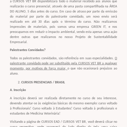
a CURSOS VET BR disponibilizará todo o material recebido aos alunos que
realizarão o curso presencial, através de uma pasta compartilhada na ÁREA
DO ALUNO, 5 dias antes do curso. Em caso de atraso por parte da emissão
do material por parte do palestrante convidado, um novo envio será
realizado em até 30 dias após o término do curso. Não realizamos
impressões de materiais, pois somos uma empresa GREEN IT, e nos
preocupamos em reduzir o impacto ambiental, sendo esta apenas uma ação
dentre outras que realizamos no nosso Projeto de Sustentabilidade
Empresarial.
Palestrantes Convidados?
Todos os palestrantes convidados, são referência em suas especialidades.
O
palestrante convidado pode ser substituído pela CURSOS VET BR a qualquer
momento, por motivos de força maior,
o que não ocasionará prejuízos ao
aluno.
CURSOS PRESENCIAIS / BRASIL
A. Inscrição
A inscrição deverá ser realizada diretamente no curso de seu interesse,
devendo atentar-se às exigências básicas do mesmo exemplo: curso voltado
à Profissionais! Curso voltado à Estudantes! Curso voltado à profissionais e
estudantes de Medicina Veterinária!
Visitando a página de CURSOS EAD / CURSOS VET BR, você deverá clicar no
curso respectivo, onde aparecerá do lado direito da tela uma caixa