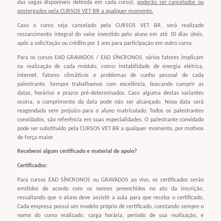
das vagas disponíveis definida em cada curso),
poderão ser cancelados ou
postergados pela CURSOS VET BR a qualquer momento.
Caso o curso seja cancelado pela CURSOS VET BR, será realizado
ressarcimento integral do valor investido pelo aluno em até 10 dias úteis,
após a solicitação ou crédito por 1 ano para participação em outro curso.
Para os cursos EAD GRAVADOS / EAD SÍNCRONOS, vários fatores implicam
na realização de cada módulo, como: instabilidade de energia elétrica,
internet, fatores climáticos e problemas de cunho pessoal de cada
palestrante. Sempre trabalhamos com excelência, buscando cumprir as
datas, horários e prazos pré-determinados. Caso alguma destas variantes
ocorra, o cumprimento da data pode não ser alcançado. Nova data será
reagendada sem prejuízo para o aluno matriculado. Todos os palestrantes
convidados, são referência em suas especialidades. O palestrante convidado
pode ser substituído pela CURSOS VET BR a qualquer momento, por motivos
de força maior.
Receberei algum certificado e material de apoio?
Certificados:
Para cursos EAD SÍNCRONOS ou GRAVADOS ao vivo, os certificados serão
emitidos de acordo com os nomes preenchidos no ato da inscrição,
ressaltando que o aluno deve assistir a aula para que receba o certificado.
Cada empresa possui um modelo próprio de certificado, constando sempre o
nome do curso realizado, carga horária, período de sua realização, e