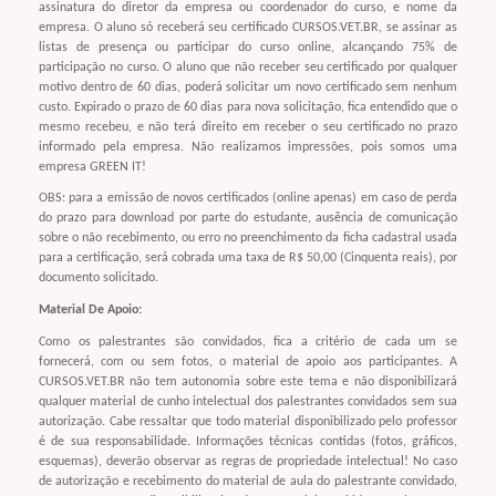
assinatura do diretor da empresa ou coordenador do curso, e nome da
empresa. O aluno só receberá seu certificado CURSOS.VET.BR, se assinar as
listas de presença ou participar do curso online, alcançando 75% de
participação no curso. O aluno que não receber seu certificado por qualquer
motivo dentro de 60 dias, poderá solicitar um novo certificado sem nenhum
custo. Expirado o prazo de 60 dias para nova solicitação, fica entendido que o
mesmo recebeu, e não terá direito em receber o seu certificado no prazo
informado pela empresa. Não realizamos impressões, pois somos uma
empresa GREEN IT!
OBS: para a emissão de novos certificados (online apenas) em caso de perda
do prazo para download por parte do estudante, ausência de comunicação
sobre o não recebimento, ou erro no preenchimento da ficha cadastral usada
para a certificação, será cobrada uma taxa de R$ 50,00 (Cinquenta reais), por
documento solicitado.
Material De Apoio:
Como os palestrantes são convidados, fica a critério de cada um se
fornecerá, com ou sem fotos, o material de apoio aos participantes. A
CURSOS.VET.BR não tem autonomia sobre este tema e não disponibilizará
qualquer material de cunho intelectual dos palestrantes convidados sem sua
autorização. Cabe ressaltar que todo material disponibilizado pelo professor
é de sua responsabilidade. Informações técnicas contidas (fotos, gráficos,
esquemas), deverão observar as regras de propriedade intelectual! No caso
de autorização e recebimento do material de aula do palestrante convidado,