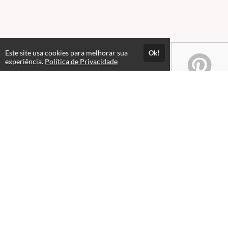
Este site usa cookies para melhorar sua
Ok!
experiência.
Política de Privacidade
Atendimento
08:00 às 18h00
+5511982832353
+5511994174427
+5511994991914