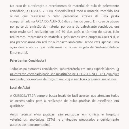
No caso de autorização e recebimento do material de aula do palestrante
convidado, a CURSOS VET BR disponibilizará todo o material recebido aos
alunos que realizarão o curso presencial, através de uma pasta
compartilhada na ÁREA DO ALUNO, 5 dias antes do curso. Em caso de atraso
por parte da emissão do material por parte do palestrante convidado, um
novo envio será realizado em até 30 dias após o término do curso. Não
realizamos impressões de materiais, pois somos uma empresa GREEN IT, e
nos preocupamos em reduzir o impacto ambiental, sendo esta apenas uma
ação dentre outras que realizamos no nosso Projeto de Sustentabilidade
Empresarial.
Palestrantes Convidados?
Todos os palestrantes convidados, são referência em suas especialidades.
O
palestrante convidado pode ser substituído pela CURSOS VET BR a qualquer
momento, por motivos de força maior, o que não trará prejuízos aos alunos.
Local de Aula?
A CURSOS.VET.BR sempre busca locais de fácil acesso, que atendam todas
as necessidades para a realização de aulas práticas de excelência em
qualidade.
Aulas teóricas e/ou práticas, são realizadas em clínicas e hospitais
veterinários, zoológicos, CETAS, e anfiteatros preparados e devidamente
autorizados (documentados).