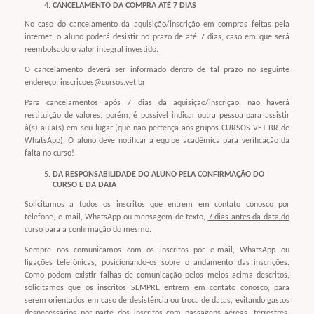
CANCELAMENTO DA COMPRA ATÉ 7 DIAS
No caso do cancelamento da aquisição/inscrição em compras feitas pela
internet, o aluno poderá desistir no prazo de até 7 dias, caso em que será
reembolsado o valor integral investido.
O cancelamento deverá ser informado dentro de tal prazo no seguinte
endereço: inscricoes@cursos.vet.br
Para cancelamentos após 7 dias da aquisição/inscrição, não haverá
restituição de valores, porém, é possível indicar outra pessoa para assistir
à(s) aula(s) em seu lugar (que não pertença aos grupos CURSOS VET BR de
WhatsApp). O aluno deve notificar a equipe acadêmica para verificação da
falta no curso!
DA RESPONSABILIDADE DO ALUNO PELA CONFIRMAÇÃO DO
CURSO E DA DATA
Solicitamos a todos os inscritos que entrem em contato conosco por
telefone, e-mail, WhatsApp ou mensagem de texto,
7 dias antes da data do
curso para a confirmação do mesmo.
Sempre nos comunicamos com os inscritos por e-mail, WhatsApp ou
ligações telefônicas, posicionando-os sobre o andamento das inscrições.
Como podem existir falhas de comunicação pelos meios acima descritos,
solicitamos que os inscritos SEMPRE entrem em contato conosco, para
serem orientados em caso de desistência ou troca de datas, evitando gastos
desnecessários por parte dos inscritos com passagens aéreas, terrestres,