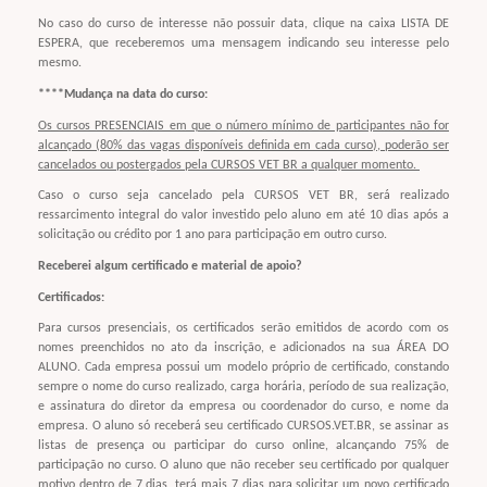
No caso do curso de interesse não possuir data, clique na caixa LISTA DE
ESPERA, que receberemos uma mensagem indicando seu interesse pelo
mesmo.
****Mudança na data do curso:
Os cursos PRESENCIAIS em que o número mínimo de participantes não for
alcançado (80% das vagas disponíveis definida em cada curso), poderão ser
cancelados ou postergados pela CURSOS VET BR a qualquer momento.
Caso o curso seja cancelado pela CURSOS VET BR, será realizado
ressarcimento integral do valor investido pelo aluno em até 10 dias após a
solicitação ou crédito por 1 ano para participação em outro curso.
Receberei algum certificado e material de apoio?
Certificados:
Para cursos presenciais, os certificados serão emitidos de acordo com os
nomes preenchidos no ato da inscrição, e adicionados na sua ÁREA DO
ALUNO. Cada empresa possui um modelo próprio de certificado, constando
sempre o nome do curso realizado, carga horária, período de sua realização,
e assinatura do diretor da empresa ou coordenador do curso, e nome da
empresa. O aluno só receberá seu certificado CURSOS.VET.BR, se assinar as
listas de presença ou participar do curso online, alcançando 75% de
participação no curso. O aluno que não receber seu certificado por qualquer
motivo dentro de 7 dias, terá mais 7 dias para solicitar um novo certificado