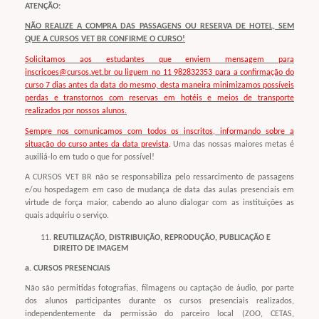
ATENÇÃO:
NÃO REALIZE A COMPRA DAS PASSAGENS OU RESERVA DE HOTEL, SEM
QUE A CURSOS VET BR CONFIRME O CURSO!
Solicitamos aos estudantes que enviem mensagem para
inscricoes@cursos.vet.br ou liguem no 11 982832353 para a confirmação do
curso 7 dias antes da data do mesmo, desta maneira minimizamos possíveis
perdas e transtornos com reservas em hotéis e meios de transporte
realizados por nossos alunos.
Sempre nos comunicamos com todos os inscritos, informando sobre a
situação do curso antes da data prevista
.
Uma das nossas maiores metas é
auxiliá-lo em tudo o que for possível!
A CURSOS VET BR não se responsabiliza pelo ressarcimento de passagens
e/ou hospedagem em caso de mudança de data das aulas presenciais em
virtude de força maior, cabendo ao aluno dialogar com as instituições as
quais adquiriu o serviço.
REUTILIZAÇÃO, DISTRIBUIÇÃO, REPRODUÇÃO, PUBLICAÇÃO E
DIREITO DE IMAGEM
a. CURSOS PRESENCIAIS
Não são permitidas fotografias, filmagens ou captação de áudio, por parte
dos alunos participantes durante os cursos presenciais realizados,
independentemente da permissão do parceiro local (ZOO, CETAS,