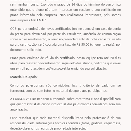
sem nenhum custo. Expirado o prazo de 14 dias do término do curso, fica
entendido que o aluno não tem interesse em receber o seu certificado no
prazo informado pela empresa. Não realizamos impressões, pois somos
uma empresa GREEN IT!
OBS: para a emissão de novos certificados (online apenas) em caso de perda
do prazo para download por parte do estudante, ausência de comunicação
sobre o não recebimento, ou erro no preenchimento da ficha cadastral usada
para a certificação, será cobrada uma taxa de R$ 50,00 (cinquenta reais), por
documento solicitado.
Prazo para emissão de 2ª via do certificado: nossa equipe tem até 20 dias
úteis para realizar o levantamento arquivado dos alunos, pedimos que envie
um e-mail para academico@cursos.vet.br enviando sua solicitação.
Material De Apoio:
Como os palestrantes são convidados, fica a critério de cada um se
fornecerá, com ou sem fotos, o material de apoio aos participantes.
A CURSOS.VET.BR não tem autonomia sobre este tema e não disponibilizará
qualquer material de cunho intelectual dos palestrantes convidados sem sua
autorização.
Cabe ressaltar que todo material disponibilizado pelo professor é de sua
responsabilidade. Informações técnicas contidas (fotos, gráficos, esquemas),
deverão observar as regras de propriedade intelectual!