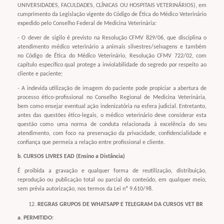
UNIVERSIDADES, FACULDADES, CLÍNICAS OU HOSPITAIS VETERINÁRIOS), em
cumprimento da Legislação vigente do Código de Ética do Médico Veterinário
expedido pelo Conselho Federal de Medicina Veterinária:
- O dever de sigilo é previsto na Resolução CFMV 829/06, que disciplina o
atendimento médico veterinário a animais silvestres/selvagens e também
no Código de Ética do Médico Veterinário, Resolução CFMV 722/02, com
capítulo específico qual protege a inviolabilidade do segredo por respeito ao
cliente e paciente;
- A indevida utilização de imagem do paciente pode propiciar a abertura de
processo ético-profissional no Conselho Regional de Medicina Veterinária,
bem como ensejar eventual ação indenizatória na esfera judicial. Entretanto,
antes das questões ético-legais, o médico veterinário deve considerar esta
questão como uma norma de conduta relacionada à excelência do seu
atendimento, com foco na preservação da privacidade, confidencialidade e
confiança que permeia a relação entre profissional e cliente.
b. CURSOS LIVRES EAD (Ensino a Distância)
É proibida a gravação e qualquer forma de reutilização, distribuição,
reprodução ou publicação total ou parcial do conteúdo, em qualquer meio,
sem prévia autorização, nos termos da Lei nº 9.610/98.
REGRAS GRUPOS DE WHATSAPP E TELEGRAM DA CURSOS VET BR
a. PERMITIDO: