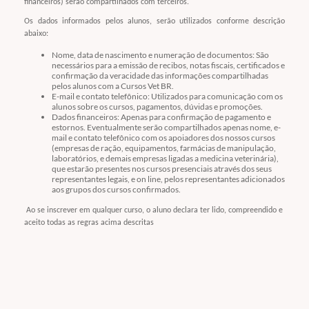
financeiros) serão compartilhados com terceiros.
Os dados informados pelos alunos, serão utilizados conforme descrição
abaixo:
Nome, data de nascimento e numeração de documentos: São
necessários para a emissão de recibos, notas fiscais, certificados e
confirmação da veracidade das informações compartilhadas
pelos alunos com a Cursos Vet BR.
E-mail e contato telefônico: Utilizados para comunicação com os
alunos sobre os cursos, pagamentos, dúvidas e promoções.
Dados financeiros: Apenas para confirmação de pagamento e
estornos. Eventualmente serão compartilhados apenas nome, e-
mail e contato telefônico com os apoiadores dos nossos cursos
(empresas de ração, equipamentos, farmácias de manipulação,
laboratórios, e demais empresas ligadas a medicina veterinária),
que estarão presentes nos cursos presenciais através dos seus
representantes legais, e on line, pelos representantes adicionados
aos grupos dos cursos confirmados.
Ao se inscrever em qualquer curso, o aluno declara ter lido, compreendido e
aceito todas as regras acima descritas