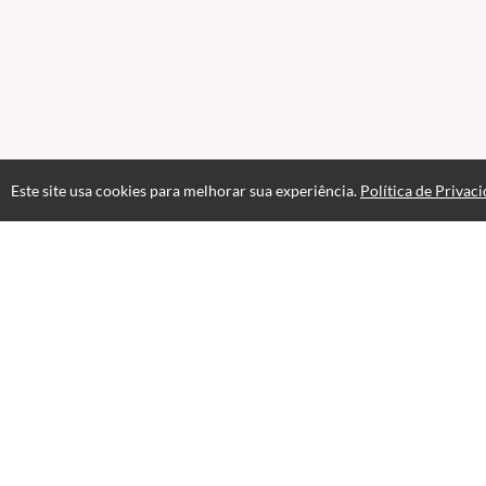
Este site usa cookies para melhorar sua experiência.
Política de Privac
Atendimento
08:00 às 18h00
+5511982832353
+5511994174427
+5511994991914