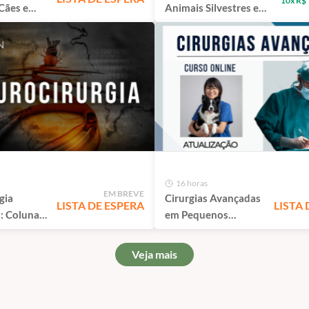
10x R$
Cães e
Animais Silvestres e
o Paulo
Exóticos | São Paulo
16 horas
EM BREVE
gia
Cirurgias Avançadas
LISTA DE ESPERA
LISTA 
a: Coluna
em Pequenos
os
Animais - Curso de
São Paulo
Capacitação EAD
Veja mais