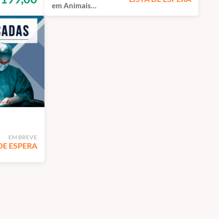
em Animais
Silvestres Exóticos -
Curso de Capacitação
EAD
EM BREVE
DE ESPERA