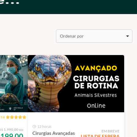
Ordenar por
5.0
12 horas
1.990,00 ou
R$
EM BREVE
Cirurgias Avançadas
199,00
LISTA DE ESPERA