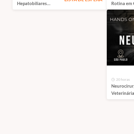
Hepatobiliares
Rotina em 
Avançadas | São
Gatos | Sã
Paulo - 100%
Presencial
20 horas
Neurocirur
Veterinári
em Pequen
Animais | 