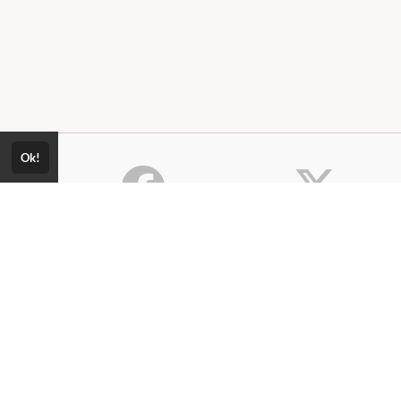
Ok!
Consultar Certificado
Consulte aqui a autenticidade do
Política de Privacidade
certificado.