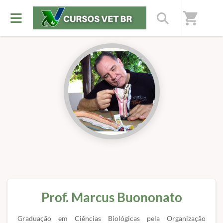
Início
/
Professores(as)
shopping_cart
Prof. Marcus Buononato
Graduação em Ciências Biológicas pela Organização