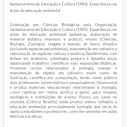
Santamarense de Educação e Cultura (1983). Experiência nas
áreas de educação ambiental
Graduação em Ciências Biológicas pela Organização
Santamarense de Educação e Cultura (1983). Experiência nas
áreas de educação ambiental (palestras, elaboração de
material didático impresso e prático), ensino (Ciências,
Biologia, Zoologia), resgate e manejo de fauna silvestre
(incluindo espécies peçonhentas), manutenção em cativeiro e
reprodução de espécies nativas e exóticas.Taxidermista com
ênfase em anatomia, osteologia, prepara e desenha peças
objetivando trabalhos científicos e/ou exposições didáticas.
Promove cursos relacionados à zoologia, manejo e
manutenção de répteis em cativeiro assim como de
ilustração científica por computação, tendo como público
alvo professores, universitários e pesquisadores. Desenvolve
e produz materiais educacionais relacionados à zoologia,
como réplicas em resina acrílica e epoxi, para museus,
zoológicos e instituições de ensino. Possui um canal no
youtube (Ciência Brasilis) onde produz vídeos voltados à
educação ambiental, principalmente zoologia, que serve de
apoio a estudantes e professores, como ferramentas em aulas
teóricas e práticas.