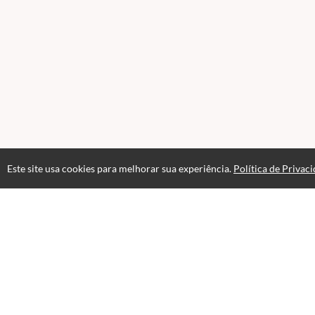
Este site usa cookies para melhorar sua experiência.
Política de Privac
Atendimento
08:00 às 18h00
+5511982832353