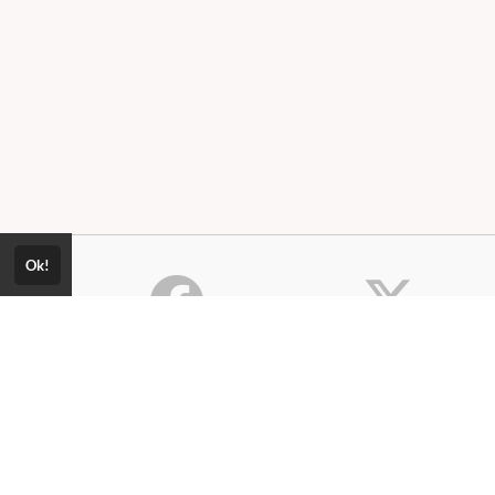
Ok!
Consultar Certificado
Consulte aqui a autenticidade do
Política de Privacidade
certificado.