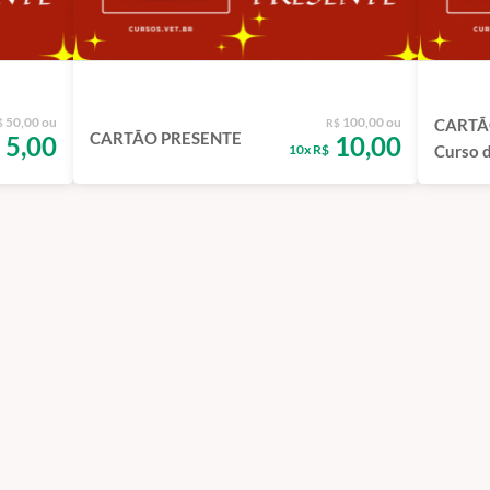
50,00 ou
100,00 ou
CARTÃ
$
R$
CARTÃO PRESENTE
5,00
10,00
10x R$
Curso d
EAD