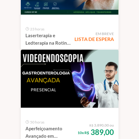
23 horas
EM BREVE
Laserterapia e
LISTA DE ESPERA
Ledterapia na Rotina
Veterinária | São
Paulo
50 horas
3.890,00 ou
R$
Aperfeiçoamento
389,00
10x R$
Avançado em