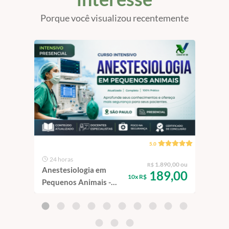
Porque você visualizou recentemente
5.0
24 horas
19
1.890,00 ou
R$
Anestesiologia em
Endo
189,00
10x R$
Pequenos Animais -
Geni
Intensivo | São Paulo -
e Ga
100% Presencial
100%