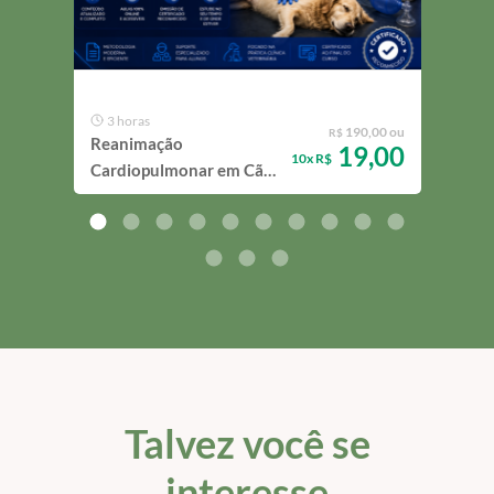
MENS
3 horas
50
190,00 ou
R$
Reanimação
Mast
19,00
10x R$
Cardiopulmonar em Cães
Gra
e Gatos
Endo
Talvez você se
interesse