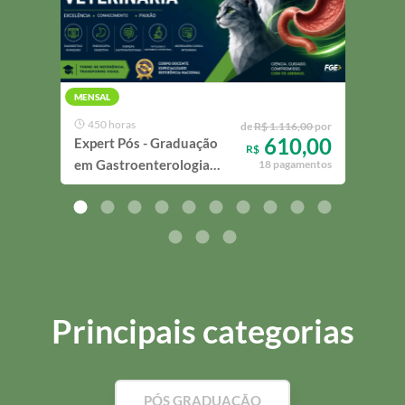
MENSAL
MENS
450 horas
55
de
R$ 1.116,00
por
610,00
Expert Pós - Graduação
Expe
R$
em Gastroenterologia
em 
18 pagamentos
Veterinária
Vete
Principais categorias
PÓS GRADUAÇÃO