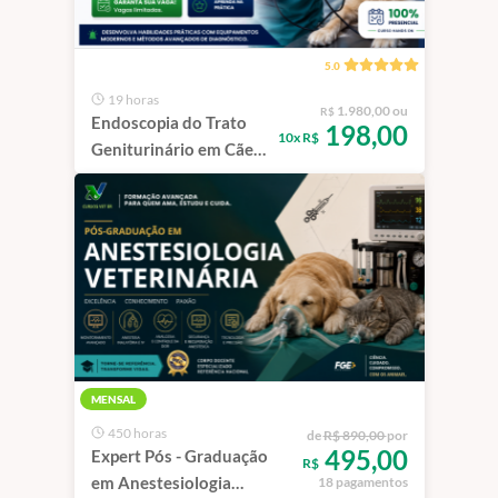
5.0
19 horas
1.980,00 ou
R$
Endoscopia do Trato
198,00
10x R$
Geniturinário em Cães
e Gatos | São Paulo -
100% Presencial
MENSAL
450 horas
de
R$ 890,00
por
495,00
Expert Pós - Graduação
R$
em Anestesiologia
18 pagamentos