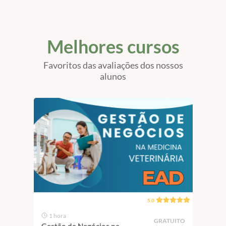
Melhores cursos
Favoritos das avaliações dos nossos
alunos
5.0
1 hora
1 
GRATUITO