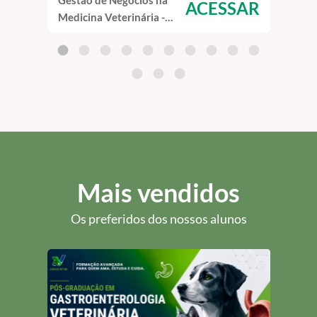
Gestão de Negócios na
Home
ACESSAR
Medicina Veterinária -
- Cu
Curso de Capacitação
EAD
EAD
Mais vendidos
Os preferidos dos nossos alunos