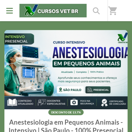
Nossos destaques
shopping_cart
Preços especiais por tempo limitado
DESCONTO DE 13.7%
Anestesiologia em Pequenos Animais -
Intensivo | São Paulo - 100% Presencial