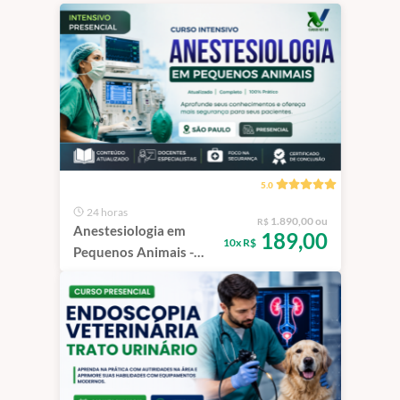
5.0
24 horas
1.890,00 ou
R$
Anestesiologia em
189,00
10x R$
Pequenos Animais -
Intensivo | São Paulo -
100% Presencial