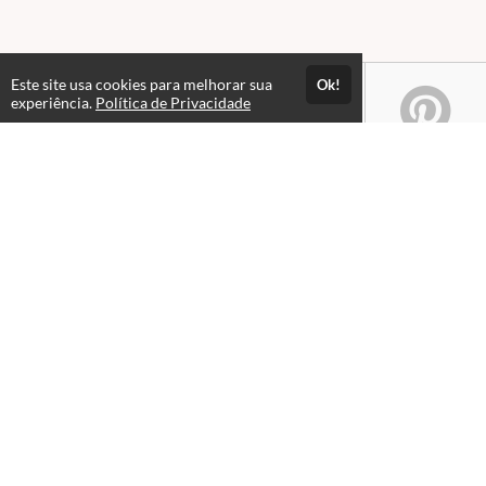
Este site usa cookies para melhorar sua
Ok!
experiência.
Política de Privacidade
Atendimento
08:00 às 18h00
+5511982832353
+5511994174427
+5511994991914
Fale Conosco