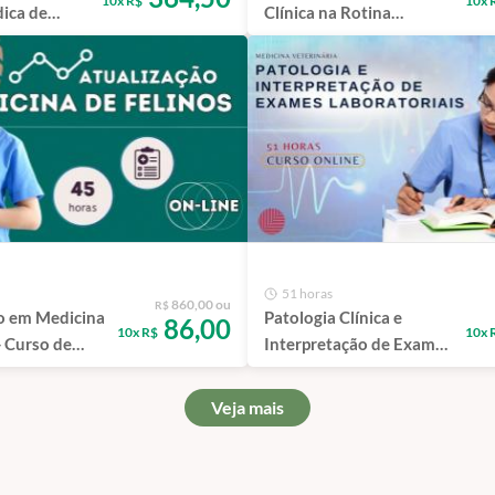
10x R$
10x 
dica de
Clínica na Rotina
nimais -
Veterinária - Curso de
apacitação
Capacitação EAD
51 horas
860,00 ou
R$
o em Medicina
Patologia Clínica e
86,00
10x R$
10x 
- Curso de
Interpretação de Exames
ão EAD
Laboratoriais na Rotina
Veterinária - Curso de
Veja mais
Capacitação EAD