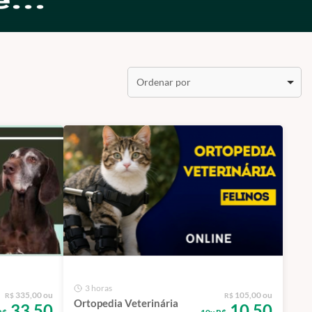
Ordenar por
3 horas
335,00 ou
105,00 ou
R$
R$
Ortopedia Veterinária
33,50
10,50