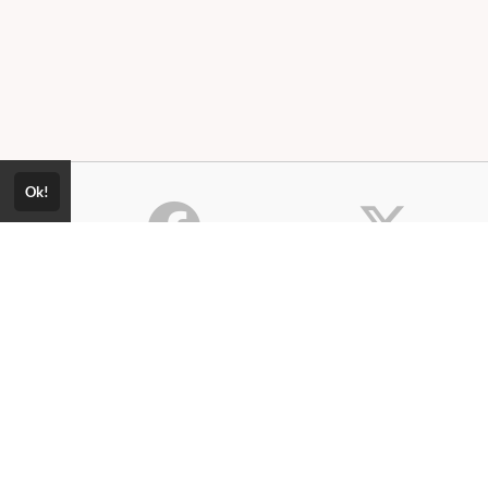
Ok!
Consultar Certificado
Consulte aqui a autenticidade do
Política de Privacidade
certificado.