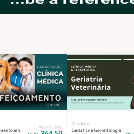
11 horas
3.645,00 ou
R$
amento em
Geriatria e Gerontologia
364,50