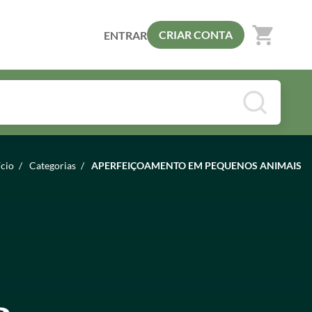
shopping_cart
CRIAR CONTA
ENTRAR
ício
/
Categorias
/
APERFEIÇOAMENTO EM PEQUENOS ANIMAIS