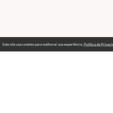
Este site usa cookies para melhorar sua experiência.
Política de Privac
Atendimento
08:00 às 18h00
+5511982832353
+5511994174427
+5511994991914