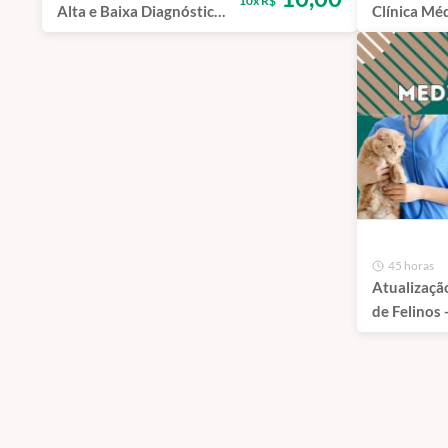
10x R$
Alta e Baixa Diagnóstica
Clínica Mé
em Cães e Gatos - Curso
Pequenos A
de Capacitação EAD
Curso de C
EAD
45 horas
Atualizaçã
de Felinos 
Capacitaç