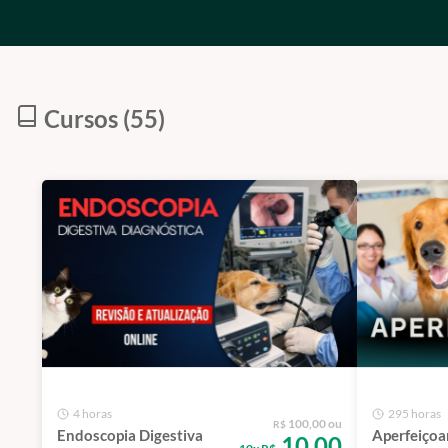
Cursos (55)
4 horas
295 horas
100,00 ou
R$
Endoscopia Digestiva
Aperfeiço
10,00