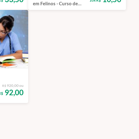
R$
10x R$
em Felinos - Curso de
Capacitação EAD
920,00 ou
R$
92,00
R$