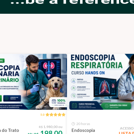
5.0
20 horas
1.980,00 ou
R$
ACESSO
 do Trato
Endoscopia
198,00
LISTA 