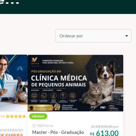
Ordenar por
5.0
MENSAL
500 horas
de
R$ 890,00
por
 ENCERRADO
613,00
Master - Pós - Graduação
R$
DE ESPERA