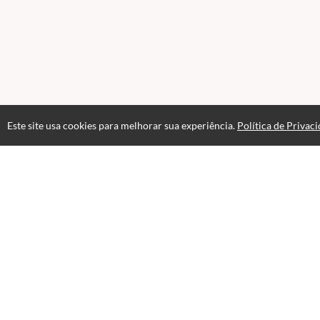
Este site usa cookies para melhorar sua experiência.
Política de Privac
Atendimento
08:00 às 18h00
+5511982832353
+5511994174427
+5511994991914