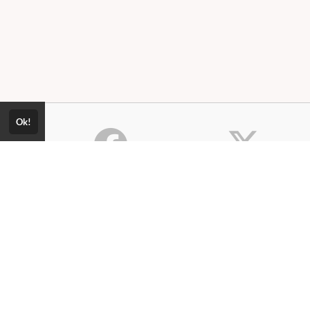
Ok!
Consultar Certificado
Consulte aqui a autenticidade do
Política de Privacidade
certificado.