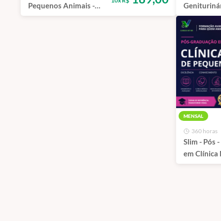
10x R$
Pequenos Animais -
Genituriná
Intensivo | São Paulo -
e Gatos | S
100% Presencial
100% Prese
MENSAL
360 horas
Slim - Pós 
em Clínica
Pequenos 