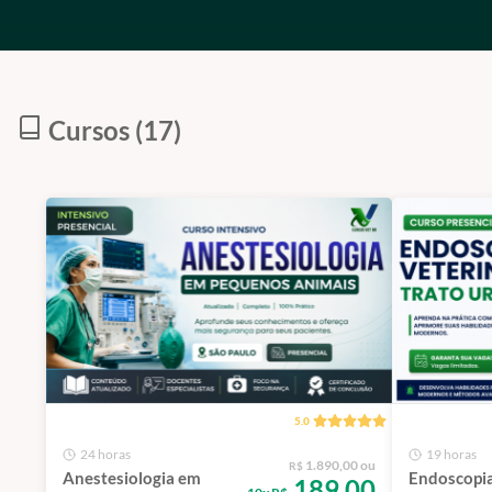
Cursos (17)
5.0
24 horas
19 horas
1.890,00 ou
R$
Anestesiologia em
Endoscopia
189,00