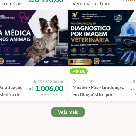
10x R$
rio em Cães
Veterinária - Trato
ão Paulo -
Respiratório | São
ncial
Paulo - 100%
Presencial
MENSAL
420 horas
de
R$ 1.352,00
por
de
R
1.006,00
- Graduação
Master - Pós - Graduação
R$
R$
 Médica de
em Diagnóstico por
6 pagamentos
Animais
Imagem Veterinária
Veja mais