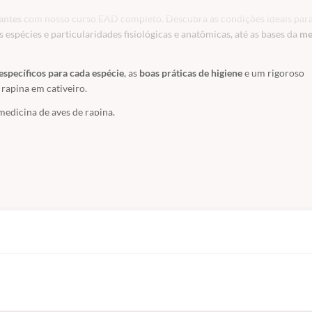
antes
com nosso curso EAD completo. Descubra as condições ideais par
 espécies e particularidades fisiológicas e anatômicas, até as bases da
me
específicos para cada espécie
, as
boas práticas de higiene
e um rigoroso
 rapina em cativeiro.
medicina de aves de rapina.
cipitriformes e Strigiformes.
idos.
s de alimentos, suplementação vitamínica e mineral, e a importância da
sticas ideais para cada ordem.
boas práticas de manejo e estratégias de monitoramento.
nto ideal, suplementação nutricional e cuidados essenciais durante est
mento).
icina veterinária