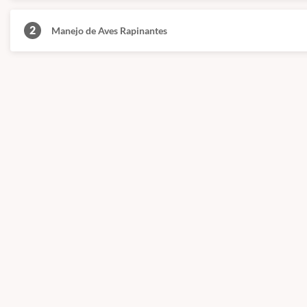
🎓 Certificado de conclusão de curso.
2
Manejo de Aves Rapinantes