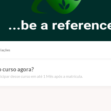
liações
o curso agora?
icipar desse curso em até 1 Mês após a matrícula.