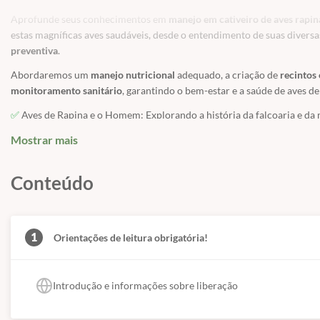
Aprofunde seus conhecimentos em
manejo em cativeiro de aves rapin
estas magníficas aves saudáveis, desde o entendimento de suas diversas
preventiva
.
Abordaremos um
manejo nutricional
adequado, a criação de
recintos 
monitoramento sanitário
, garantindo o bem-estar e a saúde de aves de
✅
Aves de Rapina e o Homem: Explorando a história da falcoaria e da 
✅
Taxonomia: Compreendendo as características dos Falconiformes, Ac
Mostrar mais
✅
Equipamento de falcoaria: Conheça as ferramentas essenciais.
✅
Comportamento: Analisando aspectos inatos, imprintados e aprend
✅
Conteúdo
Nutrição: Detalhando requerimentos nutricionais, preparação e tipo
egagrópila.
✅
Recintos: Entenda a importância do poleiro adequado e as caracterí
✅
Monitoramento Sanitário: Identifique fatores de risco, implemente 
1
Orientações de leitura obrigatória!
✅
Muda: Abordando os padrões de muda, procedimentos prévios, o reci
📅 Início das aulas:
Imediato (após a confirmação do paga
Introdução e informações sobre liberação
🎯 Público-alvo:
Médicos veterinários e acadêmicos de med
💻 Formato:
100% online – estude onde e quando quiser.