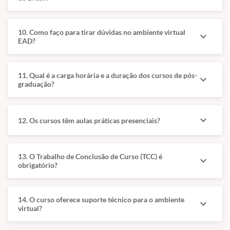
científica e domínio
com residência,
de técnicas
mestrado e doutorado
diagnósticas e
em clínica e
10. Como faço para tirar dúvidas no ambiente virtual
expand_more
terapêuticas
EAD?
reprodução animal, e
avançadas.
forte ligação com
afecções respiratórias
e síndrome
11. Qual é a carga horária e a duração dos cursos de pós-
expand_more
graduação?
braquicefálica.
expand_more
12. Os cursos têm aulas práticas presenciais?
Grade Curricular I
Grade Curricular II
13. O Trabalho de Conclusão de Curso (TCC) é
expand_more
obrigatório?
Base técnica
Aprofundamento
da
e prática
14. O curso oferece suporte técnico para o ambiente
expand_more
especialidade
aplicada
virtual?
Fundamentos e
Doenças Pulmonares