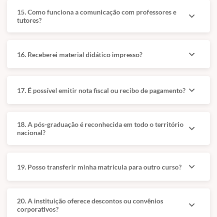
Exames:
e Afecções
15. Como funciona a comunicação com professores e
expand_more
Farmacologia e
Associadas:
tutores?
terapêutica
Pneumonias,
respiratória, com
pneumonites,
mecanismos de
tromboembolismo,
expand_more
16. Receberei material didático impresso?
ação e protocolos
hipertensão
de tratamento.
pulmonar, fibrose,
bronquiectasia e
Imagem e
expand_more
17. É possível emitir nota fiscal ou recibo de pagamento?
insuficiência
Endoscopia:
respiratória.
Radiologia de
cabeça, traqueia e
Manejo Crítico e
18. A pós-graduação é reconhecida em todo o território
expand_more
tórax, tomografia
Ventilação: Laudos
nacional?
do sistema
respiratórios,
respiratório e
hemogasometria,
ultrassonografia
insuficiência
expand_more
19. Posso transferir minha matrícula para outro curso?
pulmonar
respiratória e
(POCUS).
oxigenoterapia.
Vias Aéreas e
Cirurgia, Integração e
20. A instituição oferece descontos ou convênios
expand_more
Emergências:
Outras Espécies:
corporativos?