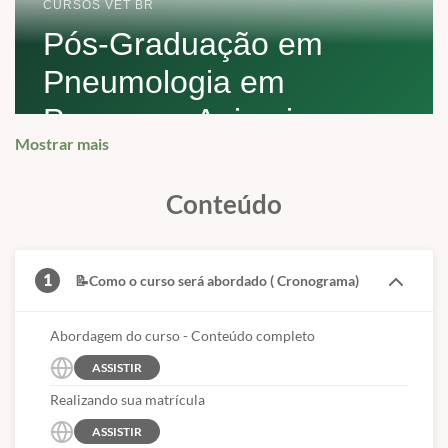
CURSOS VET BR
Pós-Graduação em
Pneumologia em
Pequenos Animais
Mostrar mais
Formação voltada ao sistema respiratório de cães
e gatos, com diagnóstico por imagem, endoscopia,
Conteúdo
manejo crítico e terapias avançadas.
1
📝Como o curso será abordado ( Cronograma)
CARGA HORÁRIA
DURAÇÃO
Abordagem do curso - Conteúdo completo
430 horas
12 meses
ASSISTIR
Formação estruturada
Cronograma pensado
para avanço técnico
para aprofundamento
Realizando sua matrícula
progressivo.
consistente da
ASSISTIR
especialidade.