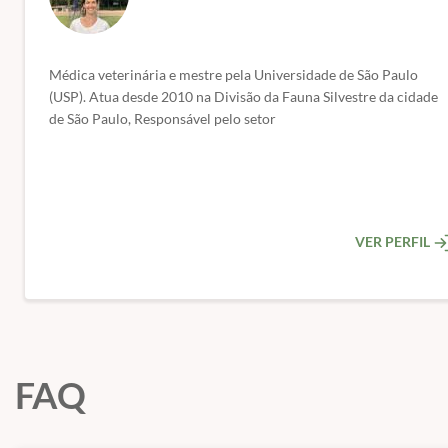
✅
Mycoplasma
spp.: diagnóstico e condutas: Saiba como agir diante de
✅
Infecções por
Staphylococcus
spp. e
Streptococcus
spp.: Identificaç
✅
Clostridium
spp.: enterites e toxemias: Entenda as disfunções intesti
✅
5. Doenças Fúngicas:
Conheça as infecções fúngicas e seus tratamen
Médica veterinária e mestre pela Universidade de São Paulo
✅
Candida
spp.: candidíase orofaríngea e digestiva: Diagnóstico e man
(USP). Atua desde 2010 na Divisão da Fauna Silvestre da cidade
✅
Aspergillus
spp.: diagnóstico de aspergilose respiratória: Uma afecçã
de São Paulo, Responsável pelo setor
✅
Macrorhabdus ornithogaster
: diagnóstico diferencial e tratamento:
✅
6. Doenças Parasitárias:
Um guia completo sobre parasitos em pass
✅
Protozoários: Coccídios e hemoprotozoários em passeriformes: Doe
✅
Helmintos: Nematódeos, platelmintos e acantocéfalos: Identifique e
✅
Ectoparasitas: Ácaros, carrapatos ixodídeos e piolhos malófagos: Co
VER PERFIL
📅 Início das aulas:
Imediato (após a confirmação do paga
🎯 Público-alvo:
Médicos veterinários e acadêmicos de med
💻 Formato:
100% online – estude onde e quando quiser.
🎓 Certificado de conclusão de curso.
FAQ