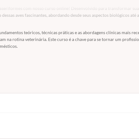
asseriformes com nosso curso online! Desenvolvido para transformar sua
dessas aves fascinantes, abordando desde seus aspectos biológicos até 
fundamentos teóricos, técnicas práticas e as abordagens clínicas mais rec
am na rotina veterinária. Este curso é a chave para se tornar um profissi
omésticos.
 garantindo o bem-estar e a recuperação de seus pacientes aviários. Aper
ves de crescente importância nas clínicas.
dos passeriformes.
a importância dessas aves.
 Essencial para um manejo correto.