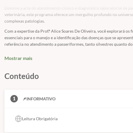
Domine a arte do atendimento clínico e diagnóstico laboratorial de p
veterinária, este programa oferece um mergulho profundo no universo 
complexas patologias.
Com a expertise da Prof.ª Alice Soares De Oliveira, você explorará os 
essenciais para o manejo e a identificação das doenças que se apresent
referência no atendimento a passeriformes, tanto silvestres quanto d
Desenvolva segurança diagnóstica e condutas terapêuticas assertivas
,
Mostrar mais
habilidades na medicina aviária com um foco especial neste grupo de a
Diferenciais do Curso:
Conteúdo
✅
Acesso flexível por 12 meses.
✅
Conteúdo
atualizado
e com forte
base científica
.
✅
Disponibilidade de
material de apoio em PDF
.
1
📌INFORMATIVO
✅
Certificado digital
de conclusão para comprovar sua nova expertise.
Conteúdo Programático Detalhado:
✅
1. Aula Introdutória:
Uma porta de entrada completa para o mundo 
Leitura Obrigatória
✅
Panorama dos passeriformes no Brasil: Compreenda a diversidade e 
✅
Diferenças entre espécies silvestres nativas, exóticas e domésticas: