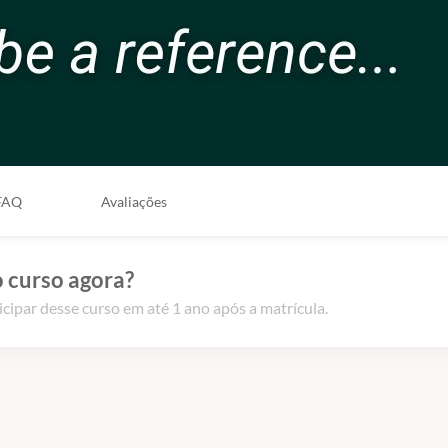
FAQ
Avaliações
 curso agora?
icipar desse curso em até 1 ano após a matrícula.