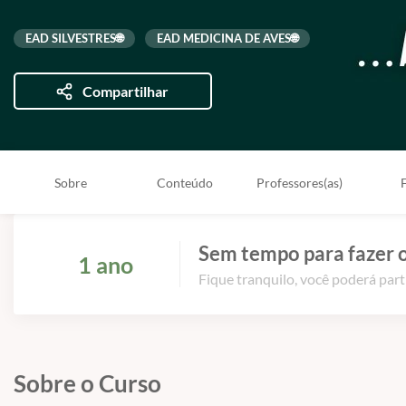
EAD SILVESTRES🌐
EAD MEDICINA DE AVES🌐
Compartilhar
Sobre
Conteúdo
Professores(as)
Sem tempo para fazer o
1 ano
Fique tranquilo, você poderá part
Sobre o Curso