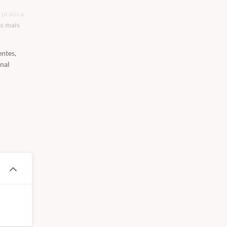
 prática
as mais
entes,
onal
feiçoe suas