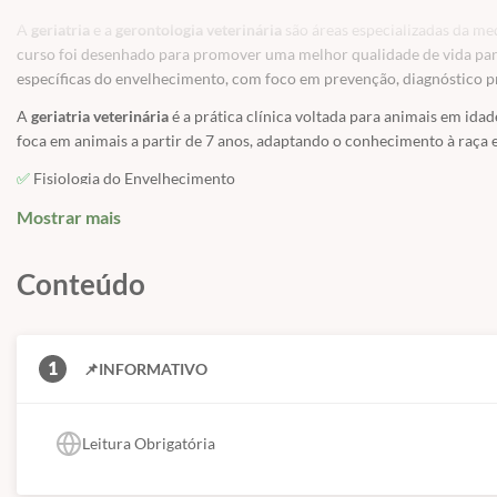
A
geriatria
e a
gerontologia veterinária
são áreas especializadas da me
curso foi desenhado para promover uma melhor qualidade de vida para
específicas do envelhecimento, com foco em prevenção, diagnóstico p
A
geriatria veterinária
é a prática clínica voltada para animais em ida
foca em animais a partir de 7 anos, adaptando o conhecimento à raça 
✅
Fisiologia do Envelhecimento
✅
Introdução à Geriatria Veterinária
Mostrar mais
✅
Manejo Clínico
✅
Classificação e Abordagem dos Animais Idosos
✅
Conteúdo
Doenças Comuns e suas particularidades
✅
Particularidades do Paciente Idoso
✅
Pós-operatório e internação de pacientes idosos
✅
Manejo da Dor em pacientes idosos
1
📌INFORMATIVO
✅
Polifarmácia em geriatria
✅
Manutenção da qualidade de vida
✅
Cuidados Paliativos
Leitura Obrigatória
✅
Luto e comunicação no final da vida
✅
Medicina Integrativa
✅
Aplicação da medicina integrativa em animais idosos