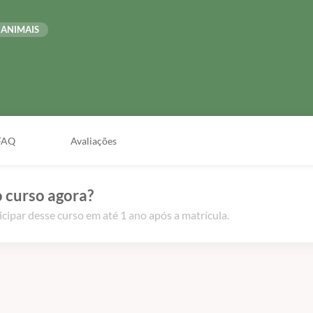
 ANIMAIS
FAQ
Avaliações
 curso agora?
icipar desse curso em até 1 ano após a matrícula.