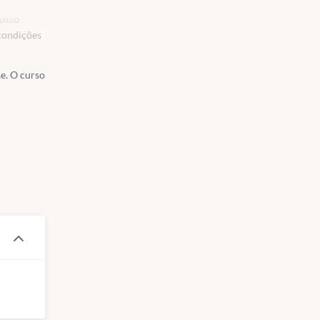
Nosso
 condições
se. O curso