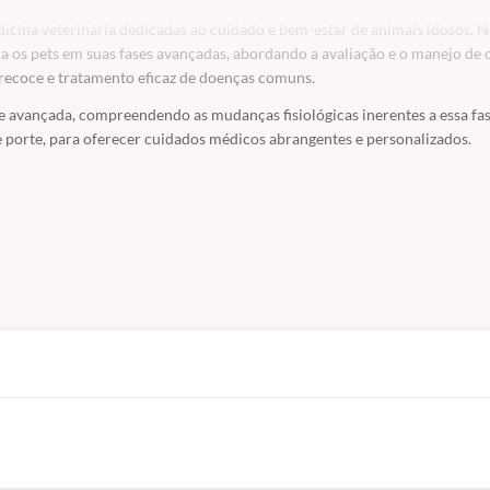
dicina veterinária dedicadas ao cuidado e bem-estar de animais idosos. 
 os pets em suas fases avançadas, abordando a avaliação e o manejo de
recoce e tratamento eficaz de doenças comuns.
de avançada, compreendendo as mudanças fisiológicas inerentes a essa fa
e porte, para oferecer cuidados médicos abrangentes e personalizados.