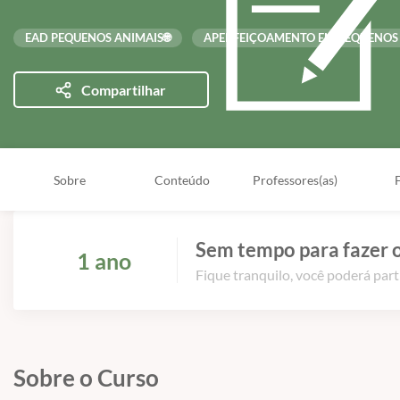
EAD PEQUENOS ANIMAIS🌐
APERFEIÇOAMENTO EM PEQUENOS
Compartilhar
Sobre
Conteúdo
Professores(as)
Sem tempo para fazer o
1 ano
Fique tranquilo, você poderá part
Sobre o Curso