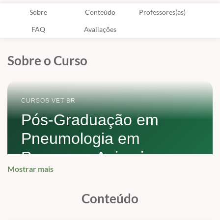
Sobre
Conteúdo
Professores(as)
FAQ
Avaliações
Sobre o Curso
CURSOS VET BR
Pós-Graduação em
Pneumologia em
Pequenos Animais
Mostrar mais
Formação voltada ao sistema respiratório de cães
e gatos, com diagnóstico por imagem, endoscopia,
Conteúdo
manejo crítico e terapias avançadas.