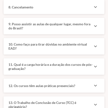
Veterinária pela UFF,
Relevância
expand_more
com atuação
8. Cancelamento
crescente em raças
especializada em
predispostas e em
clínica médica e
contextos de alta
terapêutica de
9. Posso assistir as aulas de qualquer lugar, mesmo fora
expand_more
complexidade
pequenos animais,
do Brasil?
clínica.
especialmente em
doenças respiratórias.
Formação baseada
10. Como faço para tirar dúvidas no ambiente virtual
em atualização
expand_more
Professor universitário,
EAD?
científica e domínio
com residência,
de técnicas
mestrado e doutorado
diagnósticas e
em clínica e
11. Qual é a carga horária e a duração dos cursos de pós-
terapêuticas
expand_more
reprodução animal, e
graduação?
avançadas.
forte ligação com
afecções respiratórias
e síndrome
expand_more
12. Os cursos têm aulas práticas presenciais?
braquicefálica.
13. O Trabalho de Conclusão de Curso (TCC) é
expand_more
obrigatório?