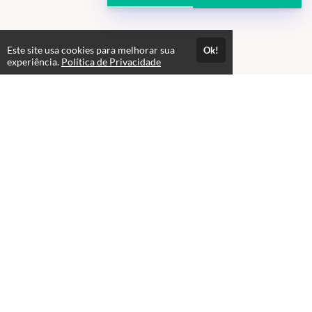
Este site usa cookies para melhorar sua
Ok!
experiência.
Política de Privacidade
Atendimento
08:00 às 18h00
+5511982832353
+5511994174427
+5511994991914