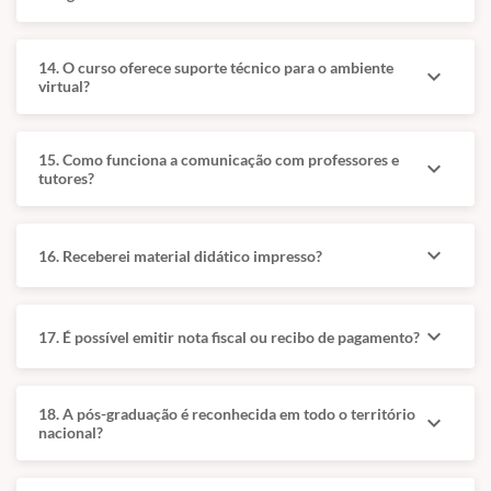
Grade Curricular I
Grade Curricular II
14. O curso oferece suporte técnico para o ambiente
expand_more
virtual?
Base técnica
Aprofundamento
da
e prática
15. Como funciona a comunicação com professores e
especialidade
aplicada
expand_more
tutores?
Fundamentos e
Doenças Pulmonares
Exames:
e Afecções
expand_more
16. Receberei material didático impresso?
Farmacologia e
Associadas:
terapêutica
Pneumonias,
respiratória, com
pneumonites,
mecanismos de
tromboembolismo,
expand_more
17. É possível emitir nota fiscal ou recibo de pagamento?
ação e protocolos
hipertensão
de tratamento.
pulmonar, fibrose,
bronquiectasia e
18. A pós-graduação é reconhecida em todo o território
Imagem e
expand_more
insuficiência
nacional?
Endoscopia:
respiratória.
Radiologia de
cabeça, traqueia e
Manejo Crítico e