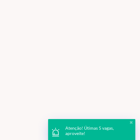
✖
Atenção! Útimas 5 vagas,
aproveite!