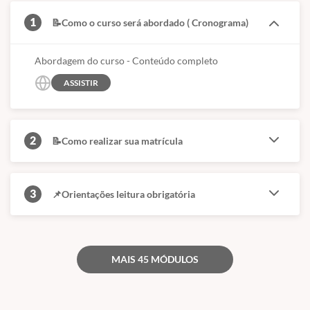
1
📝Como o curso será abordado ( Cronograma)
CARGA HORÁRIA
DURAÇÃO
Abordagem do curso - Conteúdo completo
450 horas
18 meses
ASSISTIR
Formação estruturada
Cronograma pensado
para avanço técnico
para aprofundamento
progressivo.
consistente da
especialidade.
2
📝Como realizar sua matrícula
FORMATO
ESPECIALIDADE
3
📌Orientações leitura obrigatória
100% online
Pneumologia
em Pequenos
Aulas gravadas, acesso
Animais
flexível e estudo
adaptado à rotina
MAIS 45 MÓDULOS
Especialização com
profissional.
foco técnico,
atualização clínica e
aplicação prática.