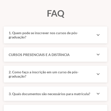
FAQ
Coordenação
Atuação
Coordenação
O Papel do
1. Quem pode se inscrever nos cursos de pós-
expand_more
graduação?
pedagógica
Médico Clínico
Geral
Prof. MSc.
expand_more
CURSOS PRESENCIAIS E A DISTÂNCIA
Alexandre
Um dos eixos mais
Pessoa
fortes do conteúdo é a
defesa de um clínico
2. Como faço a inscrição em um curso de pós-
expand_more
Médico veterinário,
com visão ampla,
graduação?
mestre pela USP e pós-
integrada e consciente
graduado em clínica
do momento de
médica e cirúrgica de
encaminhar.
expand_more
3. Quais documentos são necessários para matrícula?
pequenos animais,
O documento afirma
animais silvestres e
que o bom clínico
exóticos e ortopedia.