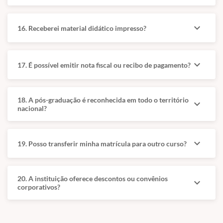
Interpretação de
Pneumologia:
Exames: Base
Doenças respiratórias
expand_more
16. Receberei material didático impresso?
para interpretação
como asma felina,
de hemogramas,
bronquite crônica,
exames
pneumonia e
expand_more
17. É possível emitir nota fiscal ou recibo de pagamento?
bioquímicos,
insuficiência
urinálise e outros
respiratória, com
exames
ênfase em
18. A pós-graduação é reconhecida em todo o território
laboratoriais
diagnósticos precisos
expand_more
nacional?
fundamentais ao
e tratamentos
diagnóstico clínico.
eficazes.
Diagnóstico por
Odontologia:
expand_more
19. Posso transferir minha matrícula para outro curso?
Imagem:
Periodontite, cáries,
Radiografia,
tártaro e doenças
ultrassonografia,
gengivais com foco
20. A instituição oferece descontos ou convênios
expand_more
tomografia
em diagnóstico,
corporativos?
computadorizada e
tratamento
ressonância
conservador e
magnética como
prevenção.