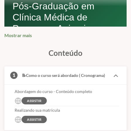
Pós-Graduação em
Clínica Médica de
Pequenos Animais
Mostrar mais
Uma visão didática da pós-graduação, destacando
sua proposta formativa, sua grade curricular e os
Conteúdo
recursos pedagógicos oferecidos ao aluno.
1
📝Como o curso será abordado ( Cronograma)
RECURSOS ADICIONAIS
O curso também conta com legendas em
Abordagem do curso - Conteúdo completo
espanhol e inglês.
ASSISTIR
Realizando sua matrícula
ASSISTIR
CARGA HORÁRIA
DURAÇÃO