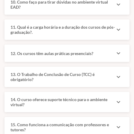
10. Como faço para tirar dúvidas no ambiente virtual
expand_more
aparecem como
formação pela
EAD?
competências
Ulbra/RS, residência
nucleares.
em clínica e cirurgia de
pequenos e grandes
A atuação clínica é
11. Qual é a carga horária e a duração dos cursos de pós-
expand_more
animais e atuação
graduação?.
associada à
como cirurgiã e
segurança, à ética e
endoscopista volante
à melhora da
em Porto Alegre e
qualidade de vida
expand_more
12. Os cursos têm aulas práticas presenciais?
região.
dos pequenos
animais.
13. O Trabalho de Conclusão de Curso (TCC) é
expand_more
obrigatório?
Grade Curricular I
Grade Curricular II
14. O curso oferece suporte técnico para o ambiente
expand_more
virtual?
Base técnica
Aprofundamento
da
e prática
15. Como funciona a comunicação com professores e
expand_more
especialidade
aplicada
tutores?