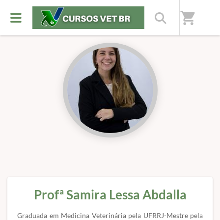
Início
/
Professores(as)
shopping_cart
Profª Samira Lessa Abdalla
Graduada em Medicina Veterinária pela UFRRJ-Mestre pela