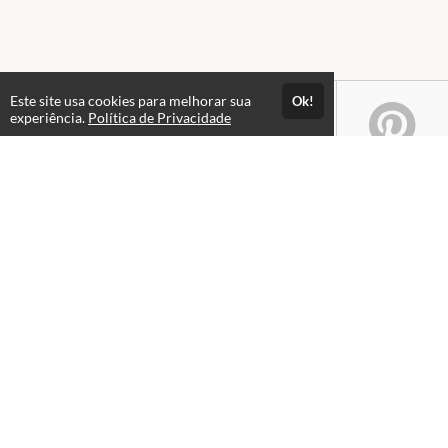
Este site usa cookies para melhorar sua
Ok!
experiência.
Política de Privacidade
Atendimento
08:00 às 18h00
+5511982832353
+5511994174427
+5511994991914
Fale Conosco