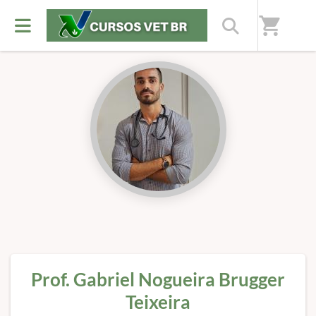
Início
/
Professores(as)
shopping_cart
Prof. Gabriel Nogueira Brugger
Teixeira