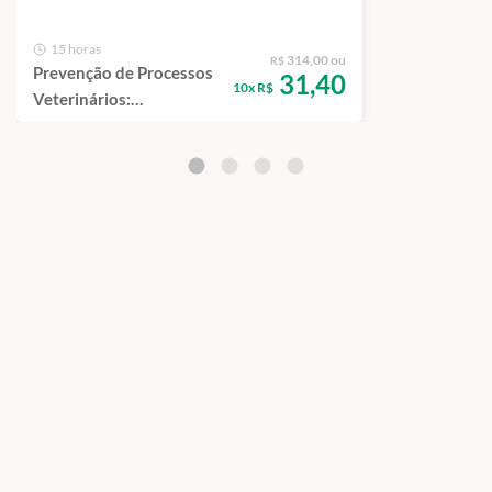
15 horas
314,00 ou
R$
Prevenção de Processos
31,40
10x R$
Veterinários:
preenchimento correto
de documentos e
Legalidade - Curso de
Capacitação EAD