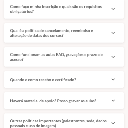
Como faço minha inscrição e quais são os requisitos
expand_more
obrigatórios?
Qual é a política de cancelamento, reembolso e
expand_more
alteração de datas dos cursos?
Como funcionam as aulas EAD, gravações e prazo de
expand_more
acesso?
expand_more
Quando e como recebo o certificado?
expand_more
Haverá material de apoio? Posso gravar as aulas?
Outras políticas importantes (palestrantes, sede, dados
expand_more
pessoais e uso de imagem)