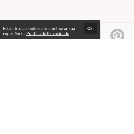
Este site usa cookies para melhorar sua
Ok!
experiência.
Política de Privacidade
Atendimento
08:00 às 18h00
+5511982832353
+5511994174427
+5511994991914
Fale Conosco