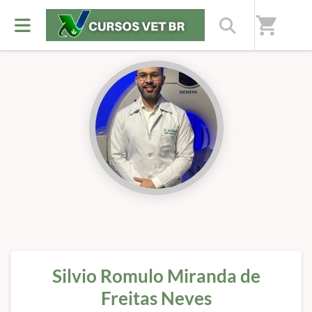
Início
/
Professores(as)
shopping_cart
Silvio Romulo Miranda de
Freitas Neves