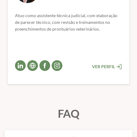
💻 Formato:
100% online – estude onde e quando
quiser.
Atuo como assistente técnica judicial, com elaboração
de parecer técnico, com revisão e treinamentos no
🎓 Certificado de conclusão de curso.
preenchimentos de prontuários veterinários.
VER PERFIL
FAQ