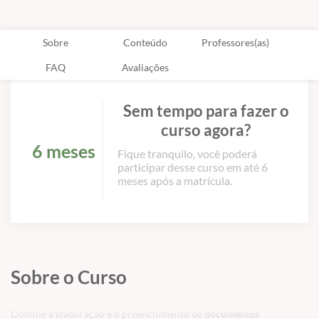
Sobre
Conteúdo
Professores(as)
FAQ
Avaliações
Sem tempo para fazer o
curso agora?
6 meses
Fique tranquilo, você poderá
participar desse curso em até 6
meses após a matrícula.
Sobre o Curso
Domine a elaboração e o preenchimento de
documentos