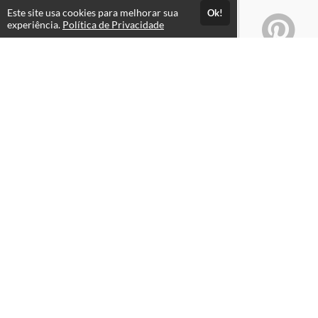
Este site usa cookies para melhorar sua
Ok!
experiência.
Política de Privacidade
Atendimento
08:00 às 18h00
+5511982832353
+5511994174427
+5511994991914
Fale Conosco
CNPJ: 18.997.084/0001-45