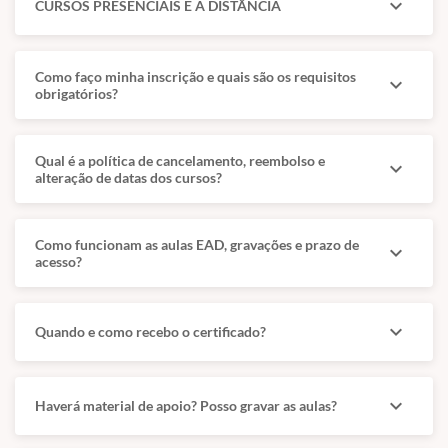
expand_more
CURSOS PRESENCIAIS E A DISTÂNCIA
Como faço minha inscrição e quais são os requisitos
expand_more
obrigatórios?
Qual é a política de cancelamento, reembolso e
expand_more
alteração de datas dos cursos?
Como funcionam as aulas EAD, gravações e prazo de
expand_more
acesso?
expand_more
Quando e como recebo o certificado?
expand_more
Haverá material de apoio? Posso gravar as aulas?