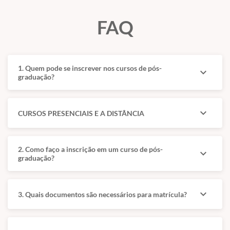
FAQ
Coordenação
Atuação
Coordenação
O Médico
1. Quem pode se inscrever nos cursos de pós-
pedagógica
Endoscopista
expand_more
graduação?
Veterinário
Prof. MSc.
Alexandre
O material descreve o
expand_more
CURSOS PRESENCIAIS E A DISTÂNCIA
Pessoa
endoscopista como um
profissional capaz de
Médico-veterinário pela
combinar diagnóstico
2. Como faço a inscrição em um curso de pós-
Universidade de
expand_more
visual, intervenção
graduação?
Marília, mestre pela
minimamente invasiva
USP e pós-graduado
e integração com a
em Clínica Médica e
rotina clínica e
expand_more
3. Quais documentos são necessários para matrícula?
Cirúrgica de Pequenos
anestésica.
Animais, Animais
Na prática, essa
Silvestres e Exóticos e
atuação envolve
Ortopedia.