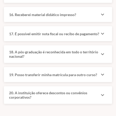
expand_more
16. Receberei material didático impresso?
Grade Curricular I
Grade Curricular II
Base técnica
Aprofundamento
expand_more
17. É possível emitir nota fiscal ou recibo de pagamento?
da
e prática
especialidade
aplicada
18. A pós-graduação é reconhecida em todo o território
expand_more
nacional?
Gastroenterologia
Video-Otoscopia e
de Rotina Aplicada:
Afecções Otológicas:
Manuseio,
Video-otoscopia com
expand_more
19. Posso transferir minha matrícula para outro curso?
desinfecção de
foco em técnica,
equipamentos e
reconhecimento das
instrumentais,
principais afecções e
20. A instituição oferece descontos ou convênios
além de
leitura endoscópica
expand_more
corporativos?
videoendoscopia
do canal auditivo.
digestiva e revisão
Nefrologia, Urologia e
terapêutica dos
Endoscopia Aplicada: