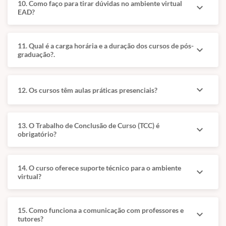
10. Como faço para tirar dúvidas no ambiente virtual
expand_more
comunicação clara
em Gastroenterologia
EAD?
com tutores.
de Cães e Gatos pela
Castelo Branco e
Área impulsionada
especializada em
11. Qual é a carga horária e a duração dos cursos de pós-
por tecnologia,
expand_more
graduação?.
Endoscopia
maior adoção de
Endoluminal Veterinária
animais de
em Buenos Aires.
companhia e
expand_more
12. Os cursos têm aulas práticas presenciais?
procura por
Desde 2015 atua como
intervenções menos
gastroenterologista e
traumáticas.
endoscopista na
13. O Trabalho de Conclusão de Curso (TCC) é
INSIDE Endoscopia
expand_more
Especialização
obrigatório?
Veterinária, com
descrita como
produção técnica em
diferencial
oncologia de pequenos
competitivo, com
14. O curso oferece suporte técnico para o ambiente
expand_more
animais e vínculo com
potencial de melhor
virtual?
a Associação Brasileira
remuneração e
de Gastroenterologia
demanda crescente.
Animal.
15. Como funciona a comunicação com professores e
expand_more
tutores?