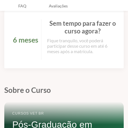
FAQ
Avaliações
Sem tempo para fazer o
curso agora?
6 meses
Fique tranquilo, você poderá
participar desse curso em até 6
meses após a matrícula.
Sobre o Curso
CURSOS VET BR
Pós-Graduação em