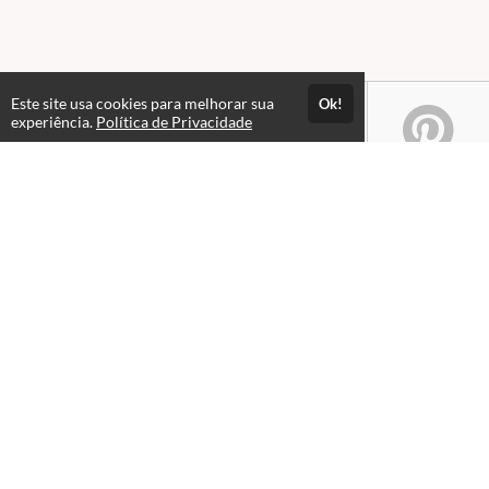
Este site usa cookies para melhorar sua
Ok!
experiência.
Política de Privacidade
Atendimento
08:00 às 18h00
+5511982832353
+5511994174427
+5511994991914
Fale Conosco