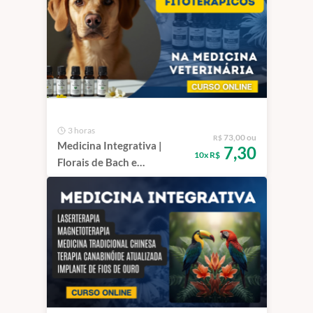
3 horas
73,00 ou
R$
Medicina Integrativa |
7,30
10x R$
Florais de Bach e
Fitoterápicos na Rotina
Veterinária - Curso de
Capacitação EAD