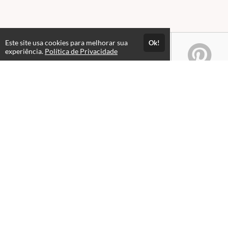
Este site usa cookies para melhorar sua
Ok!
experiência.
Política de Privacidade
Atendimento
08:00 às 18h00
+5511982832353
+5511994174427
+5511994991914
Fale Conosco