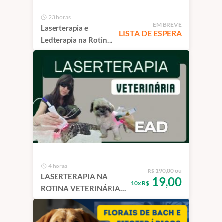
23 horas
EM BREVE
Laserterapia e
LISTA DE ESPERA
Ledterapia na Rotina
Veterinária | São
Paulo
4 horas
190,00 ou
R$
LASERTERAPIA NA
19,00
10x R$
ROTINA VETERINÁRIA -
Curso de Capacitação
EAD