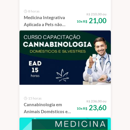
8 horas
210,00 ou
R$
Medicina Integrativa
21,00
10x R$
Aplicada a Pets não
Convencionais - Curso
de Capacitação EAD
15 horas
236,00 ou
R$
Cannabinologia em
23,60
10x R$
Animais Domésticos e
Silvestres - Curso de
Capacitação EAD