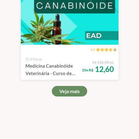
4.9
6 horas
126,00 ou
R$
Medicina Canabinóide
12,60
10x R$
Veterinária - Curso de
Capacitação EAD
Veja mais