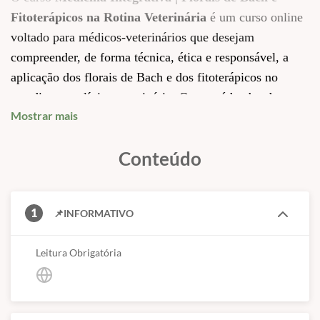
Fitoterápicos na Rotina Veterinária
é um curso online
voltado para médicos-veterinários que desejam
compreender, de forma técnica, ética e responsável, a
aplicação dos florais de Bach e dos fitoterápicos no
atendimento clínico veterinário. O conteúdo aborda os
Mostrar mais
fundamentos conceituais dessas terapias, suas bases
científicas e os critérios adequados de utilização, sempre
Conteúdo
respeitando a individualidade do paciente e os limites da
atuação profissional.
Com foco na integração entre a medicina integrativa e a
1
📌INFORMATIVO
medicina convencional, o curso estimula o raciocínio
clínico, a tomada de decisão segura e a atualização
Leitura Obrigatória
científica do profissional. A proposta é capacitar o
veterinário para utilizar essas abordagens como
ferramentas complementares, promovendo um