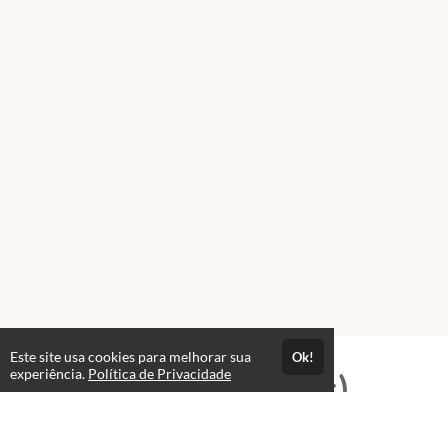
Este site usa cookies para melhorar sua
Ok!
experiência.
Política de Privacidade
Professores(as)