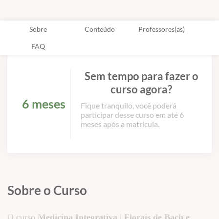
Sobre
Conteúdo
Professores(as)
FAQ
Sem tempo para fazer o
curso agora?
6 meses
Fique tranquilo, você poderá
participar desse curso em até 6
meses após a matrícula.
Sobre o Curso
O curso
Medicina Integrativa | Florais de Bach e