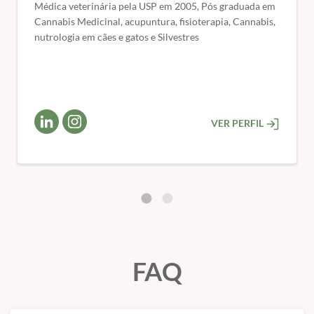
Médica veterinária pela USP em 2005, Pós graduada em
Cannabis Medicinal, acupuntura, fisioterapia, Cannabis,
📅 Início das aulas:
Imediato (após a confirmação do
nutrologia em cães e gatos e Silvestres
pagamento).
🎯 Público-alvo:
Médicos veterinários e acadêmicos de
medicina veterinária
💻 Formato:
100% online – estude onde e quando
VER PERFIL
quiser.
🎓 Certificado de conclusão de curso.
FAQ