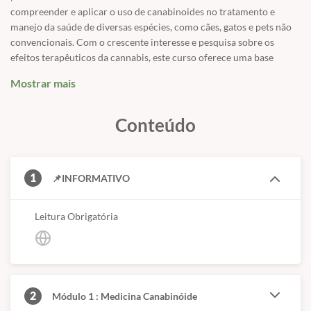
compreender e aplicar o uso de canabinoides no tratamento e
manejo da saúde de diversas espécies, como cães, gatos e pets não
convencionais. Com o crescente interesse e pesquisa sobre os
efeitos terapêuticos da cannabis, este curso oferece uma base
sólida para a utilização responsável e ética desses compostos.
Mostrar mais
✅
Objetivos do curso:
✅
Compreender a biologia do
sistema endocanabinoide
e suas
Conteúdo
funções nos animais.
✅
Explorar as propriedades dos canabinoides, como o
CBD
(canabidiol)
e o
THC (tetra-hidrocanabinol)
, e suas aplicações
terapêuticas.
1
📌INFORMATIVO
✅
Analisar
estudos de caso
sobre o uso de canabinoides em animais
domésticos e em animais selvagens.
Leitura Obrigatória
✅
Discutir as considerações
éticas, legais e de segurança
relacionadas ao uso de cannabis em animais.
✅
Desenvolver habilidades práticas para a formulação de
protocolos de tratamento
e manejo que incluam canabinoides.
✅
Sistema Endocanabinoide / Endocanabinoidoma
✅
Receptores endocanabinóides
2
Módulo 1 : Medicina Canabinóide
✅
Endocanabinóides
(os ligantes produzidos pelo próprio animal)