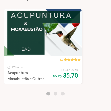
5.0
17 horas
357,00 ou
R$
Acupuntura,
35,70
10x R$
Moxabustão e Outras
Técnicas em Silvestres -
Curso de Capacitação
EAD