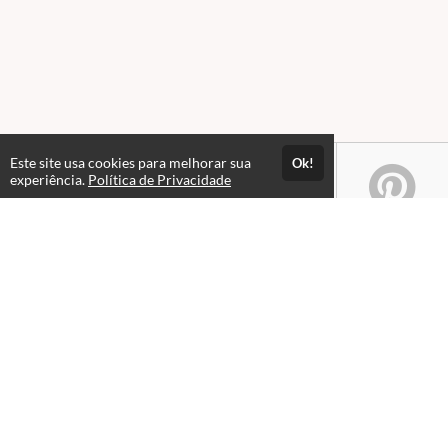
Este site usa cookies para melhorar sua
Ok!
experiência.
Política de Privacidade
Atendimento
08:00 às 18h00
+5511982832353