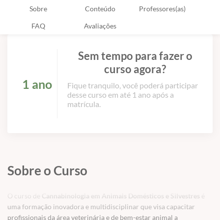
Sobre
Conteúdo
Professores(as)
FAQ
Avaliações
Sem tempo para fazer o
curso agora?
1 ano
Fique tranquilo, você poderá participar
desse curso em até 1 ano após a
matrícula.
Sobre o Curso
O curso de
Cannabinologia em Animais Domésticos e Silvestres
é
uma formação inovadora e multidisciplinar que visa capacitar
profissionais da área veterinária e de bem-estar animal a