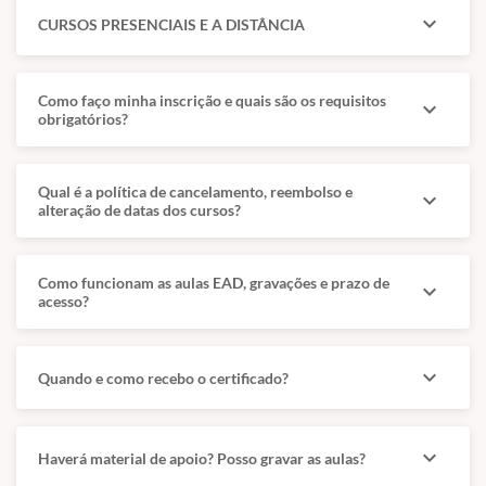
expand_more
CURSOS PRESENCIAIS E A DISTÂNCIA
Como faço minha inscrição e quais são os requisitos
expand_more
obrigatórios?
Qual é a política de cancelamento, reembolso e
expand_more
alteração de datas dos cursos?
Como funcionam as aulas EAD, gravações e prazo de
expand_more
acesso?
expand_more
Quando e como recebo o certificado?
expand_more
Haverá material de apoio? Posso gravar as aulas?