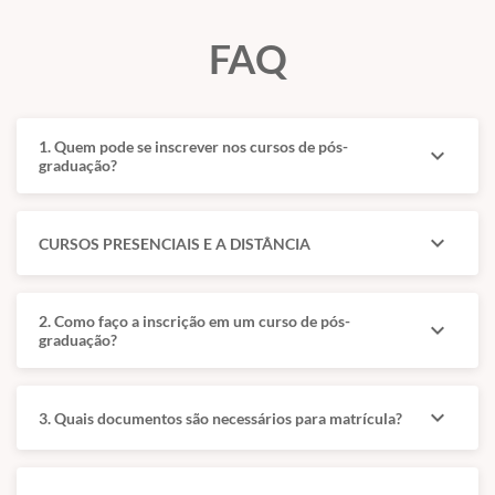
Radiologia e
exames na rotina
Ultrassonografia de
FAQ
clínica e cirúrgica.
Pequenos Animais pelo
IVI.
Base para atuação
em centros
Atua há mais de dez
diagnósticos,
anos em radiologia,
1. Quem pode se inscrever nos cursos de pós-
expand_more
hospitais e clínicas
ultrassonografia e
graduação?
veterinárias.
medicina
intervencionista em
cães e gatos, com
expand_more
CURSOS PRESENCIAIS E A DISTÂNCIA
mestrado em
Ultrassonografia
Veterinária.
2. Como faço a inscrição em um curso de pós-
expand_more
graduação?
expand_more
3. Quais documentos são necessários para matrícula?
Grade Curricular I
Grade Curricular II
Fundamentos
Ultrassonografia