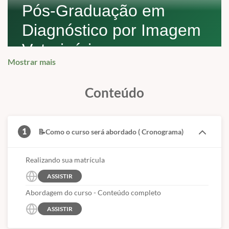
Pós-Graduação em
Diagnóstico por Imagem
Veterinária
Mostrar mais
Formação voltada à radiologia, ultrassonografia,
tomografia, ecodoppler e outros métodos
Conteúdo
diagnósticos aplicados à rotina veterinária.
1
📝Como o curso será abordado ( Cronograma)
CARGA HORÁRIA
DURAÇÃO
Realizando sua matrícula
360 horas
6 meses
ASSISTIR
Formação concentrada
Jornada pensada para
Abordagem do curso - Conteúdo completo
em métodos de
evolução técnica
imagem e apoio
progressiva.
ASSISTIR
diagnóstico.