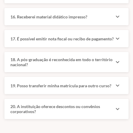
Matrícula e documentação
Após a confirmação documental e contratual, a matrícula é
expand_more
16. Receberei material didático impresso?
considerada concluída.
Comprovante de pagamento da matrícula.
expand_more
Documento de identidade oficial e CPF.
17. É possível emitir nota fiscal ou recibo de pagamento?
Comprovante de residência atualizado.
Ficha de matrícula preenchida.
18. A pós-graduação é reconhecida em todo o território
expand_more
nacional?
Cópias autenticadas do diploma, histórico e certidão
civil.
expand_more
19. Posso transferir minha matrícula para outro curso?
20. A instituição oferece descontos ou convênios
expand_more
corporativos?