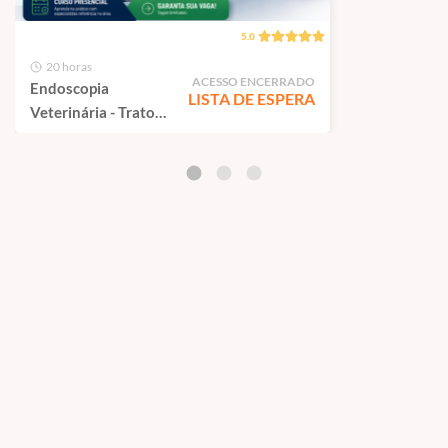
5.0
20 horas
ACESSO ENCERRADO
Endoscopia
LISTA DE ESPERA
Veterinária - Trato
Respiratório | São
Paulo - 100%
Presencial