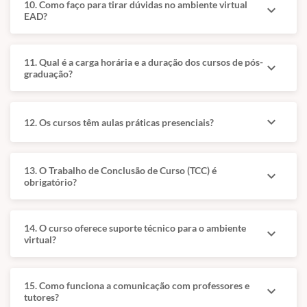
e introdução à
10. Como faço para tirar dúvidas no ambiente virtual
expand_more
para veterinários.
ressonância
EAD?
magnética.
11. Qual é a carga horária e a duração dos cursos de pós-
expand_more
graduação?
Diferenciais da formação
expand_more
12. Os cursos têm aulas práticas presenciais?
Aulas gravadas com acesso flexível para adaptação à
rotina clínica.
Material complementar, artigos científicos e protocolos
13. O Trabalho de Conclusão de Curso (TCC) é
expand_more
clínicos.
obrigatório?
Fórum e estudos dirigidos para amadurecimento da
interpretação diagnóstica.
14. O curso oferece suporte técnico para o ambiente
Formação que une técnica, comunicação clínica e
expand_more
virtual?
posicionamento profissional.
15. Como funciona a comunicação com professores e
expand_more
tutores?