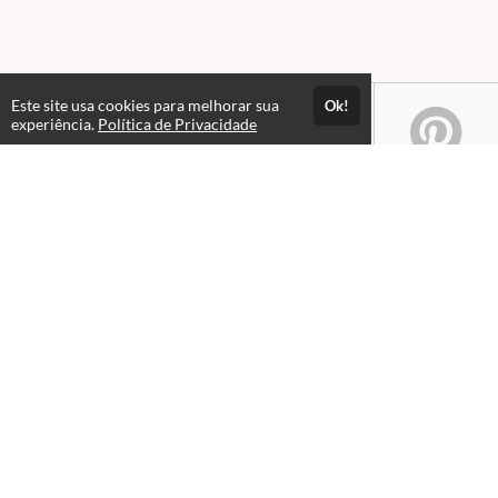
Este site usa cookies para melhorar sua
Ok!
experiência.
Política de Privacidade
Atendimento
08:00 às 18h00
+5511982832353
+5511994174427
+5511994991914
Fale Conosco