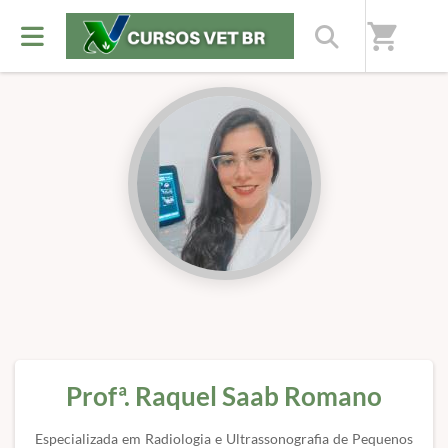
Início
/
Professores(as)
shopping_cart
Profª. Raquel Saab Romano
Especializada em Radiologia e Ultrassonografia de Pequenos