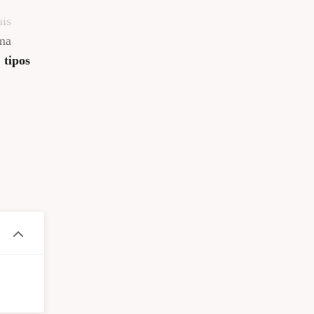
ais
uma
,
tipos