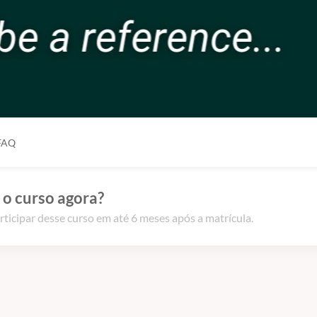
FAQ
 o curso agora?
rticipar desse curso em até 6 meses após a matrícula.