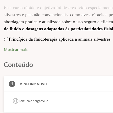
Este curso rápido e objetivo foi desenvolvido especialmen
silvestres e pets não convencionais, como aves, répteis e
abordagem prática e atualizada sobre o uso seguro e eficie
de fluido
e
dosagens adaptadas às particularidades fisio
✅ Princípios da fluidoterapia aplicada a animais silvestres
✅ Avaliação do estado de hidratação em diferentes grupos d
Mostrar mais
✅ Identificação de desidratação, choque e desequilíbrios hid
✅ Cálculo de volume de fluidos para animais silvestres
Conteúdo
✅ Ajustes de doses conforme espécie, peso, idade e condiçã
✅ Correção de déficit hídrico e manutenção
✅ Indicações e contraindicações de soluções cristaloides e 
1
📌INFORMATIVO
✅ Uso racional de fluidos na rotina clínica de silvestres
✅ Vias de administração de fluidos em animais silvestres
Leitura obrigatória
✅ Técnicas de fluidoterapia subcutânea, intramuscular, intr
✅ Seleção da via conforme espécie e estado clínico