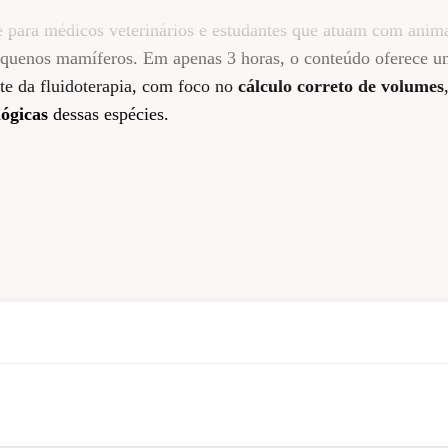
te para médicos veterinários e estudantes que atuam com anim
 pequenos mamíferos. Em apenas 3 horas, o conteúdo oferece 
nte da fluidoterapia, com foco no
cálculo correto de volumes
lógicas
dessas espécies.
e animais silvestres
roeletrolíticos
o clínica
coloides
aóssea e intravenosa