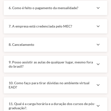
a diretoria da
Há oportunidades em
expand_more
ABRAGA.
6. Como é feito o pagamento da mensalidade?
clínicas especializadas,
hospitais, laboratórios e
centros de diagnóstico.
expand_more
7. A empresa está credenciada pelo MEC?
Complexidade clínica,
equipamentos específicos
e atualização contínua
aparecem como
expand_more
8. Cancelamento
exigências centrais.
9. Posso assistir as aulas de qualquer lugar, mesmo fora
expand_more
do brasil?
Grade Curricular I
Grade Curricular II
10. Como faço para tirar dúvidas no ambiente virtual
Base técnica
Aprofundamento
expand_more
EAD?
da
e prática
especialidade
aplicada
11. Qual é a carga horária e a duração dos cursos de pós-
expand_more
graduação?.