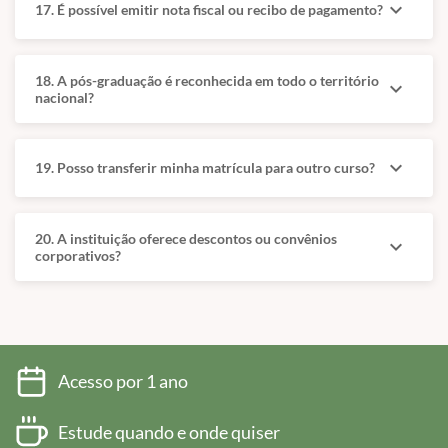
expand_more
17. É possível emitir nota fiscal ou recibo de pagamento?
metabólicas.
18. A pós-graduação é reconhecida em todo o território
expand_more
nacional?
Diferenciais da formação
Base Ética e Jurídica: Direito veterinário e
expand_more
19. Posso transferir minha matrícula para outro curso?
responsabilidade civil aparecem como componentes
relevantes para uma atuação segura diante de
diagnósticos, procedimentos e comunicação com
tutores.
20. A instituição oferece descontos ou convênios
expand_more
corporativos?
Posicionamento Clínico: Marketing estratégico e
estratégias de atendimento e fidelização sugerem
preocupação com gestão, experiência do tutor e
sustentabilidade da prática especializada.
Visão Integrada: A gastroenterologia é tratada como
Acesso por 1 ano
campo que dialoga com nutrição, imagem, cirurgia,
oncologia, geriatria e doenças sistêmicas associadas
ao TGI.
Estude quando e onde quiser