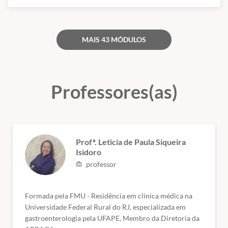
100% online
Gastroenterologia
Veterinária
Aulas gravadas, acesso
MAIS 43 MÓDULOS
flexível e estudo
Especialização com
adaptado à rotina
foco técnico,
profissional.
atualização clínica e
aplicação prática.
Professores(as)
Visão Geral da Pós-Graduação
O curso é apresentado como uma especialização voltada
Profª. Leticia de Paula Siqueira
à interpretação, ao tratamento e ao acompanhamento de
Isidoro
doenças do sistema digestório em pequenos animais.
professor
A proposta destaca flexibilidade de estudo,
aprofundamento clínico e atualização diagnóstica para
Formada pela FMU - Residência em clínica médica na
quem deseja atuar com maior precisão em
Universidade Federal Rural do RJ, especializada em
gastrenterologia veterinária.
gastroenterologia pela UFAPE, Membro da Diretoria da