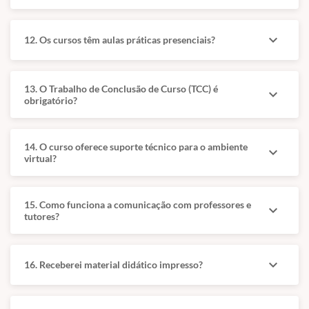
Bases do TGI:
Relações Sistêmicas
Anatomia,
e Nutrição: Doenças
fisiologia e
infecciosas
expand_more
12. Os cursos têm aulas práticas presenciais?
histologia do trato
relacionadas ao TGI,
gastrintestinal.
nutrição aplicada e
dietas terapêuticas.
Diagnóstico por
13. O Trabalho de Conclusão de Curso (TCC) é
expand_more
Imagem e Casos:
Procedimentos e
obrigatório?
Ultrassonografia,
Cirurgia: Endoscopia
radiologia e
digestiva,
tomografia para
videolaparoscopia e
14. O curso oferece suporte técnico para o ambiente
expand_more
virtual?
investigação de
interpretação
afecções
histopatológica de
gastroentéricas.
biópsias.
15. Como funciona a comunicação com professores e
expand_more
Intestino, Fígado e
Expansões da
tutores?
Pâncreas:
Especialidade:
Doenças
Gastroenterologia em
parasitárias,
pets não
expand_more
16. Receberei material didático impresso?
enteropatias
convencionais e
inflamatórias,
relação entre
infecciosas e
odontologia e TGI.