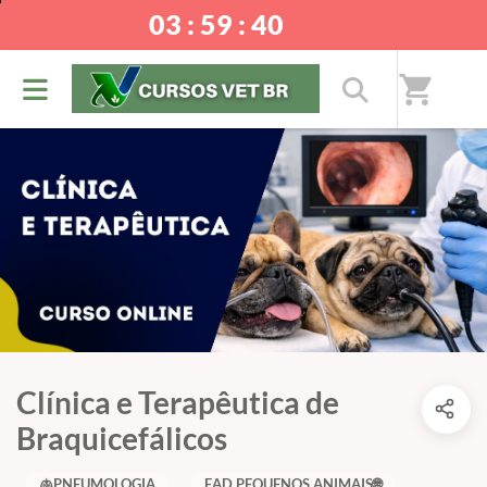
03 : 59 : 40
shopping_cart
Clínica e Terapêutica de
Braquicefálicos
🫁PNEUMOLOGIA
EAD PEQUENOS ANIMAIS🌐