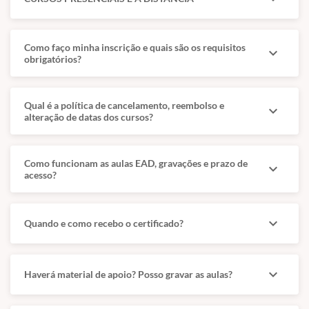
Como faço minha inscrição e quais são os requisitos
expand_more
obrigatórios?
Qual é a política de cancelamento, reembolso e
expand_more
alteração de datas dos cursos?
Como funcionam as aulas EAD, gravações e prazo de
expand_more
acesso?
expand_more
Quando e como recebo o certificado?
expand_more
Haverá material de apoio? Posso gravar as aulas?