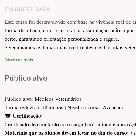
EM BREVE DATA
Este curso foi desenvolvido com base na vivência real de a
forma detalhada, com foco total na assimilação prática po
perto, garantindo orientação personalizada e segura.
Selecionamos os temas mais recorrentes nos hospitais veter
preparados nesse setor. O cirurgião precisa estar pronto pa
Mostrar mais
intraoperatórias — e é exatamente esse preparo que o curso 
professor aos participantes.
Público alvo
Turmas realizadas deste curso: 04
Público alvo: Médicos Veterinários

Local:
Hospital Bichos do Sul- Avenida comendador Ismael
Turma reduzida: 18 alunos | Nível do curso: Avançado
*** ATENÇÃO ***
Certificação:
🎓 
NÃO REALIZE A COMPRA DAS PASSAGENS OU RESERVA DE H
Certificado de conclusão com carga horária total e aprovaçã
SEM QUE A CURSOS VET BR CONFIRME O CURSO!
Materiais que os alunos devem levar no dia do curso:
1 T