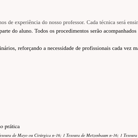
nos de experiência do nosso professor. Cada técnica será ensi
r parte do aluno. Todos os procedimentos serão acompanhados
inários, reforçando a necessidade de profissionais cada vez m
ra agir com precisão — inclusive diante de intercorrências
oferece, com transferência direta da experiência clínica e cir
 Chaves Barcelos, 401 - Guaiba | RS
OTEL,
o prática
esoura de Mayo ou Cirúrgica n-16; 1 Tesoura de Metzenbaum n-16; 1 Tesoura de