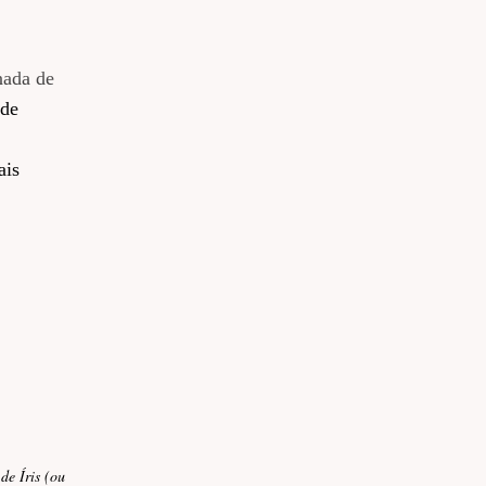
nada de
 de
ais
úrgica do
 Íris (ou oftalmológica) n-10 ou 12; 1 Cabo 4 de Bisturi n-16; 1 Cabo 3 de B