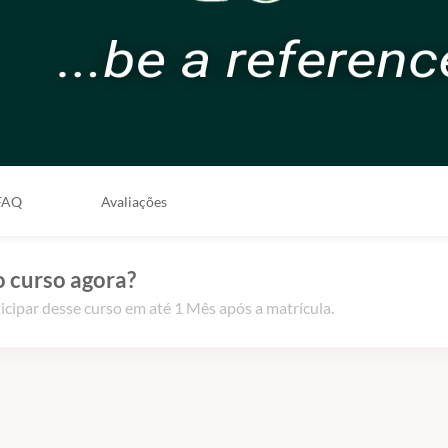
FAQ
Avaliações
o curso agora?
icipar desse curso em até 1 Mês após a matrícula.