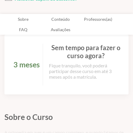
Sobre
Conteúdo
Professores(as)
FAQ
Avaliações
Sem tempo para fazer o
curso agora?
3 meses
Fique tranquilo, você poderá
participar desse curso em até 3
meses após a matrícula.
Sobre o Curso
A ortopedia em aves é um campo complexo, e quando falamos de