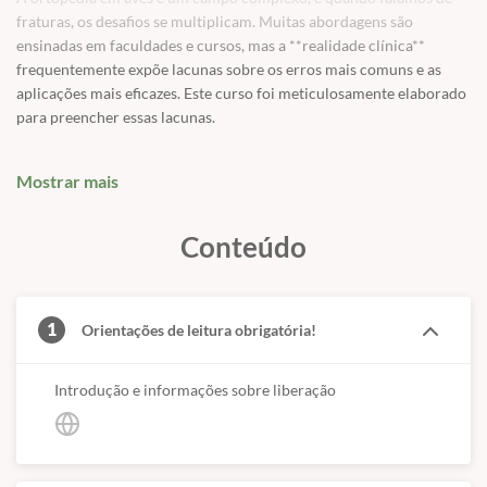
fraturas, os desafios se multiplicam. Muitas abordagens são
ensinadas em faculdades e cursos, mas a **realidade clínica**
frequentemente expõe lacunas sobre os erros mais comuns e as
aplicações mais eficazes. Este curso foi meticulosamente elaborado
para preencher essas lacunas.
Desvendaremos os
mistérios das fraturas em aves
: em quais ossos o
sucesso é mais provável, quando a intervenção é realmente
Mostrar mais
necessária, e quais as
melhores técnicas para cada cenário
específico
. Exploraremos os materiais utilizados e muito mais, com
Conteúdo
um rico acervo de
imagens de alta qualidade
para potencializar seu
aprendizado prático.
✅
Sistema Ósseo
1
Orientações de leitura obrigatória!
✅
Membros torácicos
✅
Membros pélvicos
✅
Ossos pneumáticos
Introdução e informações sobre liberação
✅
Fraturas e sua força
✅
Restrição com gaiola (Cage rest)
✅
Avaliação do temperamento do paciente e proprietário
✅
Exame Físico em aves