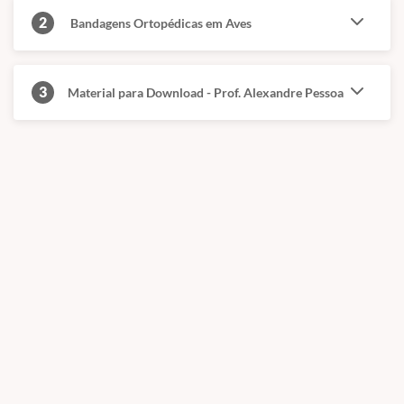
✅
Exames complementares essenciais
2
Bandagens Ortopédicas em Aves
✅
Imobilização prolongada: quando e como?
✅
Alinhamento da linha de fratura: técnicas e importância
✅
Principais técnicas de bandagens ortopédicas:
3
✅
Tape splint
Material para Download - Prof. Alexandre Pessoa
✅
Figure of 8 bandage
✅
Wing to body bandage
✅
Modified Robert Jones bandage
✅
Ball bandage
✅
Ehmer bandage
📅 Início das aulas:
Imediato (após a confirmação do
pagamento).
🎯 Público-alvo:
Médicos veterinários e acadêmicos de
medicina veterinária
💻 Formato:
100% online – estude onde e quando
quiser.
🎓 Certificado de conclusão de curso.