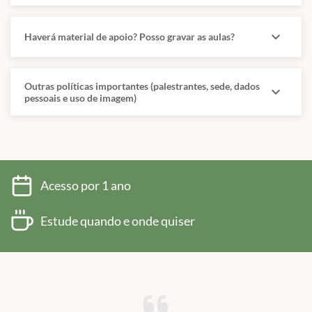
expand_more
Haverá material de apoio? Posso gravar as aulas?
Outras políticas importantes (palestrantes, sede, dados
expand_more
pessoais e uso de imagem)
Acesso por 1 ano
Estude quando e onde quiser