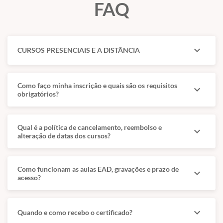
pagamento).
FAQ
🎯 Público-alvo:
Médicos veterinários e acadêmicos de
medicina veterinária
💻 Formato:
100% online – estude onde e quando
expand_more
CURSOS PRESENCIAIS E A DISTÂNCIA
quiser.
🎓 Certificado de conclusão de curso.
Como faço minha inscrição e quais são os requisitos
expand_more
obrigatórios?
Qual é a política de cancelamento, reembolso e
expand_more
alteração de datas dos cursos?
Como funcionam as aulas EAD, gravações e prazo de
expand_more
acesso?
expand_more
Quando e como recebo o certificado?