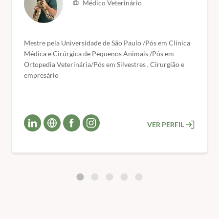
✅
Doenças Oculares (Prof. Thiago Ferreira):
Conheça a fundo o
Médico Veterinário
tratamento de conjuntivites, hifema, uveíte, catarata, olho de
ervilha, cromodacriorreia, prolapsos de globo ocular e abscessos
retrobulbares.
Mestre pela Universidade de São Paulo /Pós em Clínica
✅
Sistema Respiratório (Profª. Alessandra Roll):
Domine o
Médica e Cirúrgica de Pequenos Animais /Pós em
diagnóstico e tratamento de doenças bacterianas, fúngicas e virais,
Ortopedia Veterinária/Pós em Silvestres , Cirurgião e
além de doenças cardíacas.
empresário
✅
Sistema Tegumentar (Prof. Bruno Carneiro):
Manejo de doenças
bacterianas, fúngicas, virais e parasitárias. Explore outras
condições como traumas, otites, alergias, neoplasias, doenças
metabólicas, endócrinas e alterações em glândulas de demarcação.
✅
Medicina Integrativa nas Afecções de Roedores (Profª Larissa
VER PERFIL
Brandão):
Descubra os mecanismos de ação e quando utilizar
Acupuntura, Moxabustão, Laserterapia, Magnetoterapia e Terapia
Cannábica. Aplique essas técnicas no tratamento de doenças
geniturinárias, osteomusculares, neurológicas, oculares,
tegumentares, cicatrização de feridas, doenças respiratórias,
oftálmicas e digestórias.
📅 Início das aulas:
Imediato (após a confirmação do