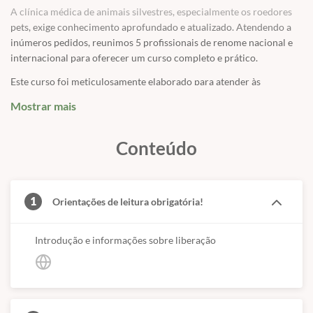
A clínica médica de animais silvestres, especialmente os roedores
pets, exige conhecimento aprofundado e atualizado. Atendendo a
inúmeros pedidos, reunimos 5 profissionais de renome nacional e
internacional para oferecer um curso completo e prático.
Este curso foi meticulosamente elaborado para atender às
demandas diárias de porquinhos da índia, hamsters, gerbils,
Mostrar mais
chinchilas, ratos e camundongos. Você terá acesso a relevantes
conhecimentos sobre as principais abordagens clínicas e
enfermidades mais comuns no cotidiano dos médicos veterinários.
Conteúdo
✅
Principais Espécies:
Explore em detalhes o universo do
Porquinho da Índia, Hamster, Gerbil, Chinchila, Rato e
Camundongo, com o Prof. Alexandre Pessoa.
1
Orientações de leitura obrigatória!
✅
Comportamento:
Compreenda os padrões comportamentais
específicos de cada espécie.
Introdução e informações sobre liberação
✅
Aspectos Anatômicos:
Mergulhe nos detalhes da anatomia
fundamental para um diagnóstico preciso.
✅
Manutenção em Cativeiro:
Abordagem completa sobre recinto,
alimentação, bebedouros e comedouros, e substratos ideais.
✅
Sexagem em Indivíduos Jovens:
Técnicas essenciais para