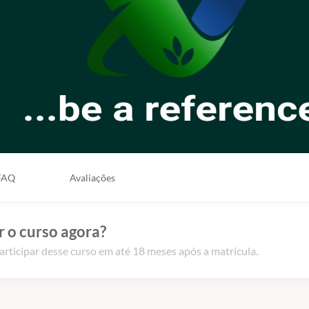
FAQ
Avaliações
 o curso agora?
articipar desse curso em até 18 meses após a matrícula.