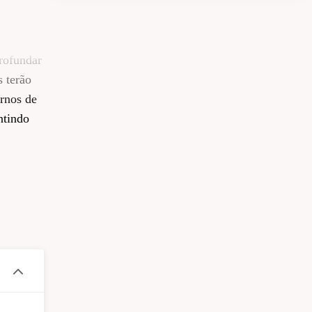
rofundar
s terão
ernos de
ntindo
e
cina de