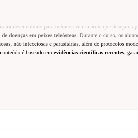
is
foi desenvolvido para médicos veterinários que desejam ap
 de doenças em peixes teleósteos
. Durante o curso, os aluno
iosas, não infecciosas e parasitárias, além de protocolos mod
 conteúdo é baseado em
evidências científicas recentes
, gara
 e aplicação dos conhecimentos em situações clínicas reais,
lência
. Além das aulas teóricas, serão discutidos protocolos d
nção de patógenos
, promovendo uma visão completa da medi
 sua atuação clínica e se tornar
referência em cuidado