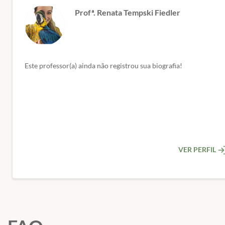
Profª. Renata Tempski Fiedler
✅ Condutas diagnósticas e terapêuticas
✅ Evidências científicas recentes
✅ Anestesia e Analgesia em Peixes Teleósteos
✅ Avaliação de dor
Este professor(a) ainda não registrou sua biografia!
✅ Fatores anatômicos e fisiológicos
✅ Métodos de contenção
✅ Avaliação pré-anestésica
✅ Protocolos disponíveis
✅ Monitorização e manobras de emergência
✅ Analgesia
VER PERFIL
✅ Exame Necroscópico
✅ Importância do exame em peixes ornamentais
✅ Armazenamento e conservação de carcaças
✅ Passo a passo do exame necroscópico
✅ Coleta, armazenamento e envio de amostras
✅ Exemplos práticos de mortalidade