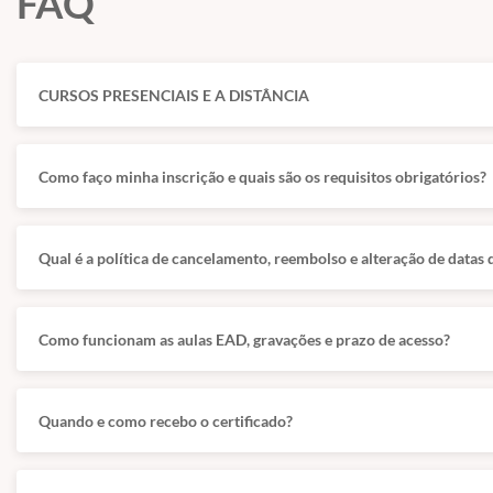
FAQ
✅ Quarentena e Biosseguridade
✅ Meios de entrada de patógenos e mitigação
✅ Ambiente e sistemas de quarentena
CURSOS PRESENCIAIS E A DISTÂNCIA
✅ Protocolos de quarentena
✅ Fatores associados ao sucesso de quarentena
Como faço minha inscrição e quais são os requisitos obrigatórios?
📅 Início das aulas:
Imediato (após a confirmação do paga
🎯 Público-alvo:
Médicos veterinários e acadêmicos de med
Qual é a política de cancelamento, reembolso e alteração de datas 
💻 Formato:
100% online – estude onde e quando quiser.
🎓 Certificado de conclusão de curso.
Como funcionam as aulas EAD, gravações e prazo de acesso?
Quando e como recebo o certificado?