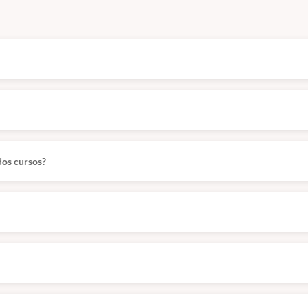
mento).
icina veterinária
dos cursos?