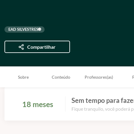
EAD SILVESTRES🌐
Compartilhar
Sobre
Conteúdo
Professores(as)
Sem tempo para fazer
18 meses
Fique tranquilo, você poderá p