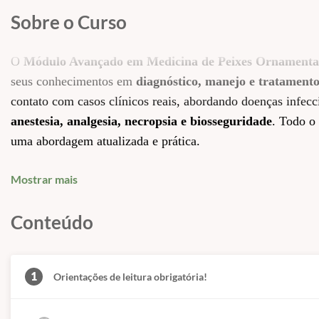
Sobre o Curso
O
Módulo Avançado em Medicina de Peixes Ornamenta
seus conhecimentos em
diagnóstico, manejo e tratamento
contato com casos clínicos reais, abordando doenças infecc
anestesia, analgesia, necropsia e biosseguridade
. Todo o
uma abordagem atualizada e prática.
Este módulo oferece ainda ferramentas para a interpretação
Mostrar mais
preparando o profissional para atuar com
segurança e exce
quarentena, manejo de mortalidade e práticas de preve
Conteúdo
peixes ornamentais. O curso é ideal para quem deseja elevar
especializado de peixes
.
1
✅ Doenças Não Infecciosas II
Orientações de leitura obrigatória!
✅ Retenção de ovas
✅ Distúrbios de flutuação