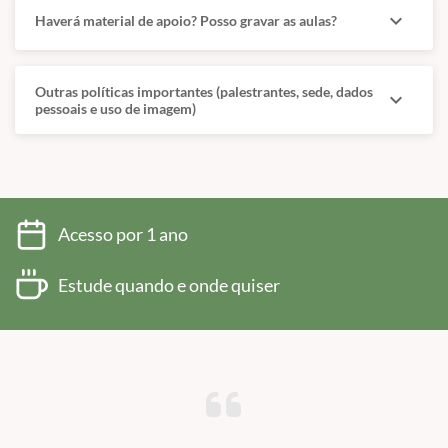
expand_more
Haverá material de apoio? Posso gravar as aulas?
Outras políticas importantes (palestrantes, sede, dados
expand_more
pessoais e uso de imagem)
Acesso por 1 ano
Estude quando e onde quiser