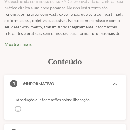
Videocirurgia
com nosso curso EAD, desenvolvido para elevar sua
prática clínica a um novo patamar. Nossos instrutores são
renomados na área, com vasta experiência que será compartilhada
de forma clara, objetiva e acessível. Nosso compromisso é com o
seu desenvolvimento, transmitindo integralmente informações
relevantes e práticas, sem omissões, para formar profissionais de
excelência.
Mostrar mais
Com mais de uma década de atuação, a CURSOS VET BR entende a
necessidade de um aprendizado completo. Por isso, oferecemos
Conteúdo
cursos EAD que complementam o conhecimento prático,
tornando-se uma ferramenta fundamental na formação de
veterinários de referência. Se você já conhece nosso trabalho, sabe
do nosso compromisso. Se ainda não, este é o momento ideal para
1
📌INFORMATIVO
iniciar sua jornada de sucesso conosco!
✅
Módulo 1 - Manuseio e desinfecção de equipamentos e
Introdução e informações sobre liberação
instrumentais
✅
Módulo 2 - Endoscopia do esôfago e principais afecções
✅
Módulo 3 - Anestesia na endoscopia veterinária
✅
Módulo 4 - Endoscopia do estômago e principais afecções
✅
Módulo 5 - Endoscopia do intestino delgado e principais