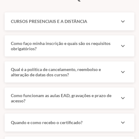
expand_more
CURSOS PRESENCIAIS E A DISTÂNCIA
Como faço minha inscrição e quais são os requisitos
expand_more
obrigatórios?
Qual é a política de cancelamento, reembolso e
expand_more
alteração de datas dos cursos?
Como funcionam as aulas EAD, gravações e prazo de
expand_more
acesso?
expand_more
Quando e como recebo o certificado?