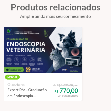
Produtos relacionados
Amplie ainda mais seu conhecimento
MENSAL
550 horas
de
R$ 1.890,00
por
770,00
Expert Pós - Graduação
R$
em Endoscopia
24 pagamentos
Veterinária