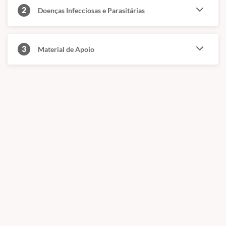
2
✅
Estrongiloidíase
Doenças Infecciosas e Parasitárias
✅
Spirocercose
✅
Manejo ambiental com as últimas evidências sobre tratamentos
✅
Conceitos básicos de saúde única (zoonoses)
3
Material de Apoio
✅
Análise de casos clínicos
✅
Diagnóstico e tratamento
📅 Início das aulas:
Imediato (após a confirmação do
pagamento).
🎯 Público-alvo:
Médicos veterinários e acadêmicos de
medicina veterinária
💻 Formato:
100% online – estude onde e quando
quiser.
🎓 Certificado de conclusão de curso.