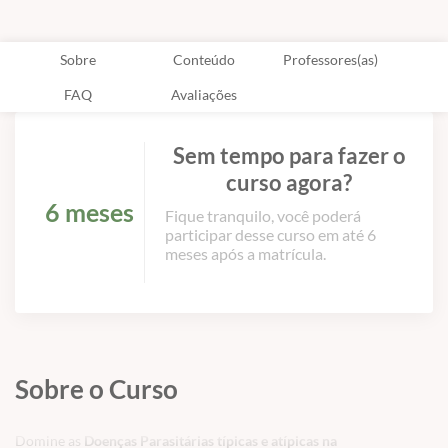
Sobre
Conteúdo
Professores(as)
FAQ
Avaliações
Sem tempo para fazer o
curso agora?
6 meses
Fique tranquilo, você poderá
participar desse curso em até 6
meses após a matrícula.
Sobre o Curso
Domine as
Doenças Parasitárias típicas e atípicas na