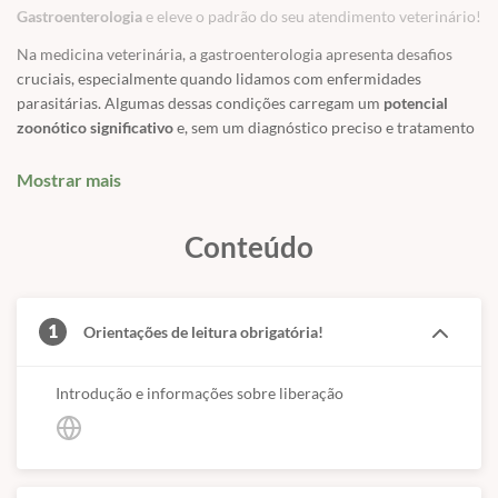
Gastroenterologia
e eleve o padrão do seu atendimento veterinário!
Na medicina veterinária, a gastroenterologia apresenta desafios
cruciais, especialmente quando lidamos com enfermidades
parasitárias. Algumas dessas condições carregam um
potencial
zoonótico significativo
e, sem um diagnóstico preciso e tratamento
adequado, podem levar a desfechos graves, incluindo o óbito do
animal. Reconhecendo essa necessidade, o Professor Felipe
Mostrar mais
Romano desenvolveu este curso para capacitar profissionais a
diagnosticar e tratar com excelência essas patologias que afetam
Conteúdo
cães e gatos, impactando diretamente a saúde pública.
Explore um conteúdo programático completo e aprofundado:
✅
Giardíase
1
Orientações de leitura obrigatória!
✅
Isosporíase
✅
Leishmaniose
Introdução e informações sobre liberação
✅
Toxoplasmose
✅
Eimeriose
✅
Cryptosporidiose
✅
Tricomoníase em felinos
✅
Verminoses típicas em cães