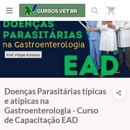
shopping_cart
Doenças Parasitárias típicas
e atípicas na
Gastroenterologia - Curso
de Capacitação EAD