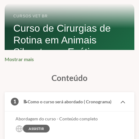
CURSOS VET BR
Curso de Cirurgias de
Rotina em Animais
Silvestres e Exóticos
Mostrar mais
Uma visão didática do curso, destacando sua
proposta prática, o corpo docente, os
Conteúdo
procedimentos hands on e as orientações
importantes para inscrição.
1
📝Como o curso será abordado ( Cronograma)
ATENÇÃO
Abordagem do curso - Conteúdo completo
O conteúdo do curso está apresentado no
ASSISTIR
cronograma demonstrativo.