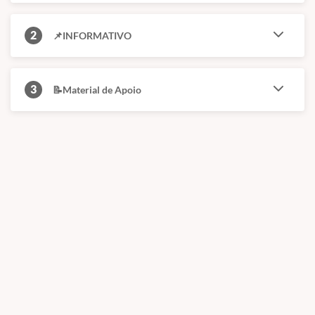
2
📌INFORMATIVO
DATA DO CURSO
Data Prevista 16 e 17/ Janeiro / 2027
3
📝Material de Apoio
CONDIÇÃO COMERCIAL
Valor promocional para matriculadas
realizadas até 15/10/2026!
FORMATO
PÚBLICO
Curso
Médicos
prático
veterinários
presencial
Formação indicada
para profissionais que
Treinamento orientado
desejam aprofundar
para aplicação cirúrgica
sua atuação cirúrgica