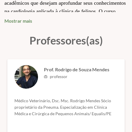
acadêmicos que desejam aprofundar seus conhecimentos
na cardiologia aplicada à clínica de felinos. O curso
aborda as particularidades fisiológicas da espécie, o
Mostrar mais
raciocínio diagnóstico e a interpretação criteriosa dos
achados cardiológicos, com foco na prática clínica, na
Professores(as)
segurança do paciente e na atualização científica. Ideal
para quem busca qualificação técnica e aprofundamento
profissional na rotina cardiológica felina.
Prof. Rodrigo de Souza Mendes
professor
Conteúdo abordado no curso
Cardiologia Veterinária
em Felinos
Médico Veterinário, Dsc. Msc. Rodrigo Mendes Sócio
✅ Introdução à cardiologia veterinária em felinos
proprietário da Pneuma. Especialização em Clínica
Médica e Cirúrgica de Pequenos Animais/ Equalis/PE
✅ Anatomia e fisiologia cardiovascular do gato
✅ Particularidades da auscultação cardíaca em felinos
✅ Avaliação clínica e histórico cardiológico