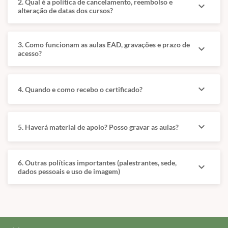
2. Qual é a política de cancelamento, reembolso e
atendimento cardiológico felino.
expand_more
alteração de datas dos cursos?
O conteúdo foi estruturado para promover maior domínio
técnico, segurança no atendimento e maior assertividade
3. Como funcionam as aulas EAD, gravações e prazo de
expand_more
acesso?
na tomada de decisões clínicas relacionadas às afecções
cardiovasculares em felinos.
expand_more
4. Quando e como recebo o certificado?
O curso é direcionado a médicos-veterinários que
buscam atualização contínua, aprimoramento profissional
e excelência na atuação em cardiologia felina, alinhado
expand_more
5. Haverá material de apoio? Posso gravar as aulas?
às práticas atuais da medicina veterinária.
📝 Público-alvo: Médicos veterinários e acadêmicos de
6. Outras políticas importantes (palestrantes, sede,
expand_more
medicina veterinária.
dados pessoais e uso de imagem)
Este curso online foi desenvolvido para apoiar a atuação
clínica qualificada e responsável no atendimento
cardiológico de felinos.