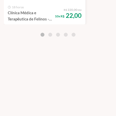
18 horas
220,00 ou
R$
Clínica Médica e
22,00
10x R$
Terapêutica de Felinos -
Curso de Capacitação
EAD