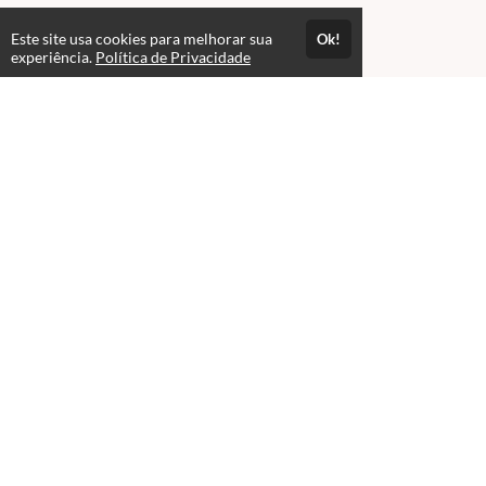
Este site usa cookies para melhorar sua
Ok!
experiência.
Política de Privacidade
Atendimento
08:00 às 18h00
+5511982832353
+5511994174427
+5511994991914
Fale Conosco