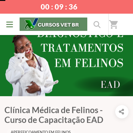
00 : 09 : 36
shopping_cart
Clínica Médica de Felinos -
Curso de Capacitação EAD
APERFEIÇOAMENTO EM FELINOS