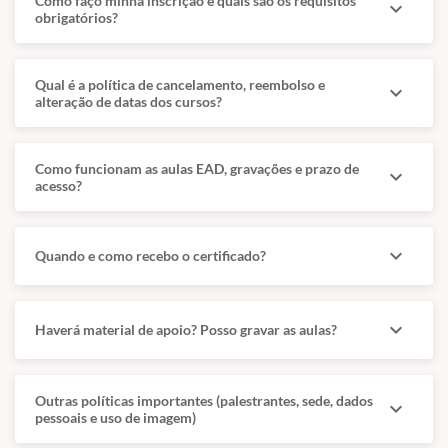
Como faço minha inscrição e quais são os requisitos
expand_more
✅
Comportamento normal do gato e interpretação do paciente
obrigatórios?
✅
Anamnese comportamental detalhada
✅
Ansiedade, medo e fobia em gatos
✅
Apetite depravado/ Pica
Qual é a política de cancelamento, reembolso e
expand_more
alteração de datas dos cursos?
✅
Ansiedade de separação
✅
Vocalização excessiva
✅
Eliminação inapropriada
Como funcionam as aulas EAD, gravações e prazo de
✅
Agressividade em felinos
expand_more
acesso?
✅
Terapêutica comportamental: ambiental e medicamentosa
✅
Como tornar o ambiente clínico/hospitalar menos estressante
para o gato?
expand_more
Quando e como recebo o certificado?
✅
Conceito de
Cat Friendly practice
✅
Diabetes Mellitus em gatos
✅
Tipos, causas e epidemiologia do Diabetes Mellitus felino
✅
Diagnóstico e suas armadilhas
expand_more
Haverá material de apoio? Posso gravar as aulas?
✅
Correlação com pancreatite
✅
Curva glicêmica
✅
Tratamento do Diabetes Mellitus
Outras políticas importantes (palestrantes, sede, dados
expand_more
✅
Detecção do gato pre-diabético e prevenção da doença
pessoais e uso de imagem)
✅
Casos clínicos de Diabetes Mellitus