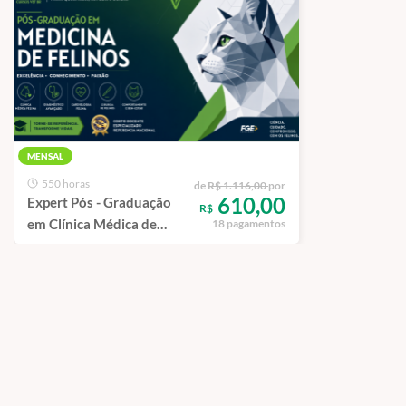
MENSAL
550 horas
de
R$ 1.116,00
por
610,00
Expert Pós - Graduação
R$
em Clínica Médica de
18 pagamentos
Felinos