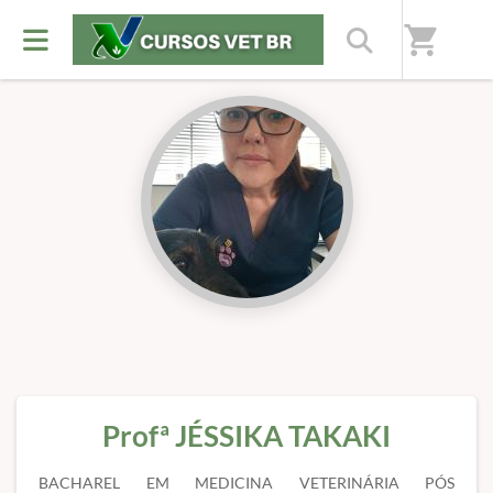
Início
/
Professores(as)
shopping_cart
Profª JÉSSIKA TAKAKI
BACHAREL EM MEDICINA VETERINÁRIA PÓS