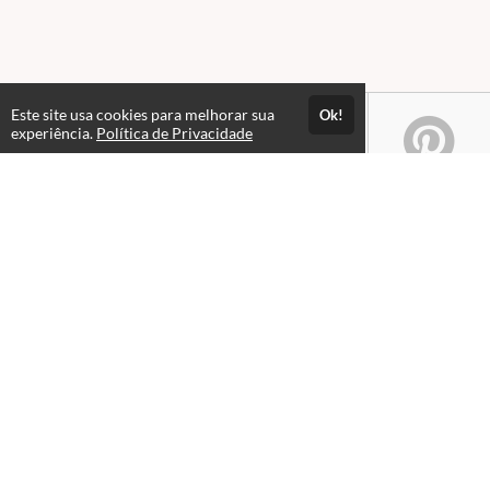
Este site usa cookies para melhorar sua
Ok!
experiência.
Política de Privacidade
Atendimento
08:00 às 18h00
+5511982832353
+5511994174427
+5511994991914