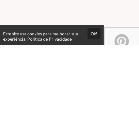
Este site usa cookies para melhorar sua
Ok!
experiência.
Política de Privacidade
Atendimento
08:00 às 18h00
+5511982832353
+5511994174427
+5511994991914