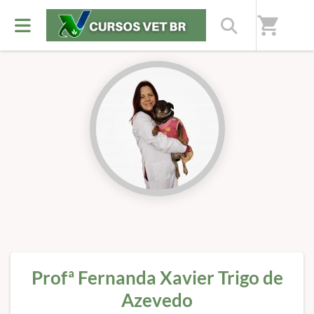
Início
/
Professores(as)
shopping_cart
Profª Fernanda Xavier Trigo de
Azevedo