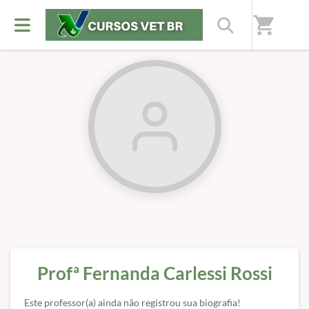
Início
/
Professores(as)
shopping_cart
Profª Fernanda Carlessi Rossi
Este professor(a) ainda não registrou sua biografia!