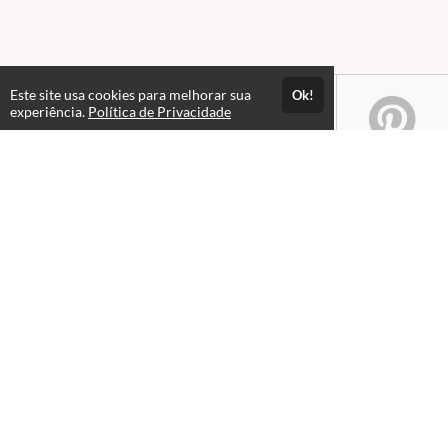
Este site usa cookies para melhorar sua
Ok!
experiência.
Política de Privacidade
Atendimento
08:00 às 18h00
+5511982832353
+5511994174427
+5511994991914
Fale Conosco