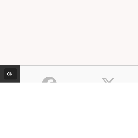
Ok!
Consultar Certificado
Consulte aqui a autenticidade do
Política de Privacidade
certificado.