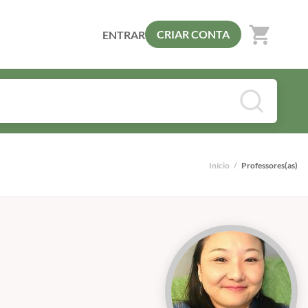
shopping_cart
CRIAR CONTA
ENTRAR
Início
/
Professores(as)