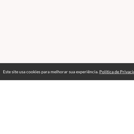
Este site usa cookies para melhorar sua experiência.
Política de Privac
Atendimento
08:00 às 18h00
+5511982832353