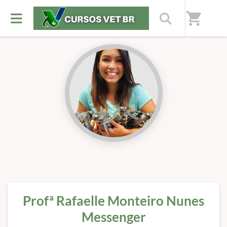
Início
/
Professores(as)
shopping_cart
Profª Rafaelle Monteiro Nunes
Messenger