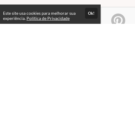
Este site usa cookies para melhorar sua
Ok!
experiência.
Política de Privacidade
Atendimento
08:00 às 18h00
+5511982832353
+5511994174427
+5511994991914
Fale Conosco
CNPJ: 18.997.084/0001-45