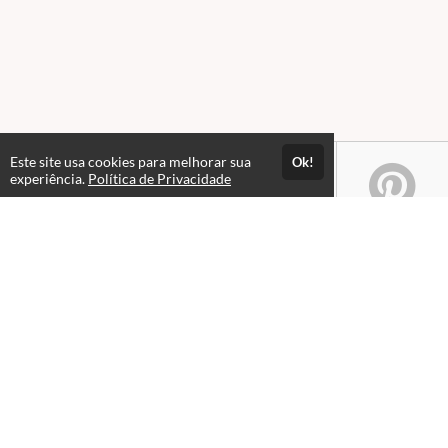
Este site usa cookies para melhorar sua
Ok!
experiência.
Política de Privacidade
Atendimento
08:00 às 18h00
+5511982832353